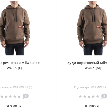
коричневый Milwaukee
Худи коричневый Mil
WORK (L)
WORK (M)
д товара: WH MW BR (L)
Код товара: WH MW BR 
0
0
9 230 р.
9 230 р.