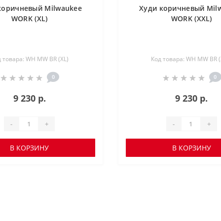
коричневый Milwaukee
Худи коричневый Mil
WORK (XL)
WORK (XXL)
 товара: WH MW BR (XL)
Код товара: WH MW BR (
0
0
9 230 р.
9 230 р.
-
+
-
+
В КОРЗИНУ
В КОРЗИНУ