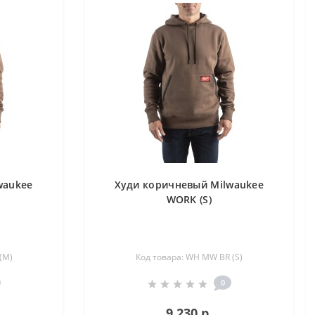
waukee
Худи коричневый Milwaukee
WORK (S)
(M)
Код товара: WH MW BR (S)
0
9 230 р.