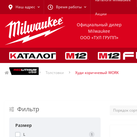
Наш адрес
Время работы
Акции
Официальный дилер
Milwaukee
ООО «ТУЛ ГРУПП»
Одежда
Толстовки
Худи коричневый WORK
Фильтр
Размер
L
1