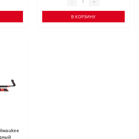
-
+
В КОРЗИНУ
ilwaukee
одный