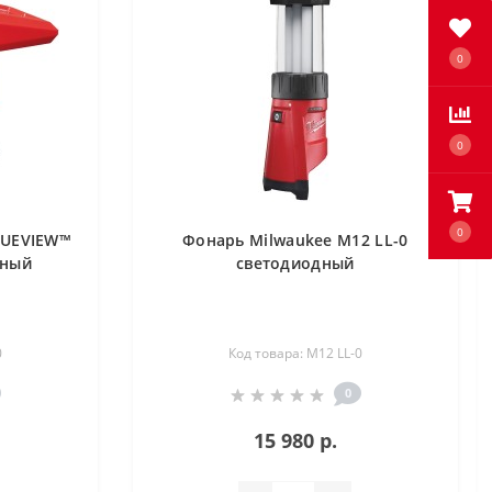
0
0
0
RUEVIEW™
Фонарь Milwaukee M12 LL-0
дный
светодиодный
0
Код товара: M12 LL-0
0
15 980 р.