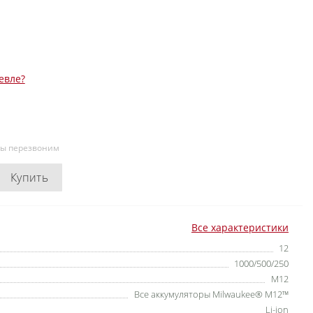
евле?
мы перезвоним
Купить
Все характеристики
12
1000/500/250
М12
Все аккумуляторы Milwaukee® M12™
Li-ion