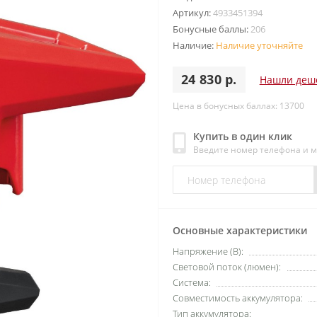
Артикул:
4933451394
Бонусные баллы:
206
Наличие:
Наличие уточняйте
24 830 р.
Нашли деш
Цена в бонусных баллах: 13700
Купить в один клик
Введите номер телефона и 
Основные характеристики
Напряжение (В):
Световой поток (люмен):
Система:
Совместимость аккумулятора:
Тип аккумулятора: