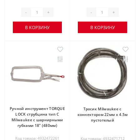
-
+
-
+
В КОРЗИНУ
В КОРЗИНУ
Ручной инструмент TORQUE
Тросик Milwaukee с
LOCK струбцина тип С
коннектором 22мм х 4.5м
Milwaukee с шарнирными
пустотелый
губками 18" (480мм)
Код товара: 4932472261
Код товара: 4932471712