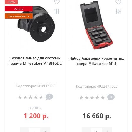
-68%
Акция
Заканчивается
Базовая плита для системы
Набор Алмазных корончатых
подачи Milwaukee M18FFSDC
сверл Milwaukee М14
Код товара: M18FFSDC
Код товара: 4932471863
0
0
3 790 р.
1 200 р.
16 660 р.
-
+
-
+