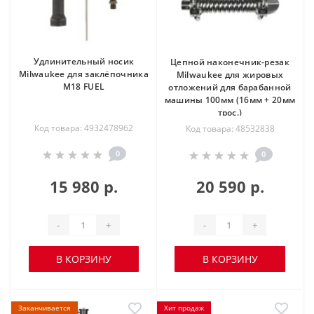
Удлинительный носик
Цепной наконечник-резак
Milwaukee для заклёпочника
Milwaukee для жировых
M18 FUEL
отложений для барабанной
машины 100мм (16мм + 20мм
трос.)
Код товара: 4932478962
Код товара: 48532838
0
0
15 980 р.
20 590 р.
-
+
-
+
В КОРЗИНУ
В КОРЗИНУ
Заканчивается
Хит продаж