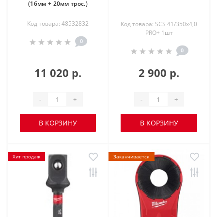
(16мм + 20мм трос.)
Код товара: 48532832
Код товара: SCS 41/350х4,0
PRO+ 1шт
0
0
11 020 р.
2 900 р.
-
+
-
+
В КОРЗИНУ
В КОРЗИНУ
Хит продаж
Заканчивается