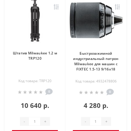
Штатив Milwaukee 1.2 м
Быстрозажимной
TRP120
индустриальный патрон
Milwaukee для машин с
FIXTEC 1.5-13 9/16x18
Код товара: TRP120
Код товара: 4932478806
0
0
10 640 р.
4 280 р.
-
+
-
+