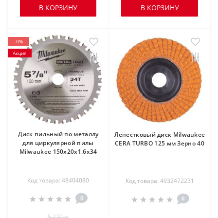
В КОРЗИНУ
В КОРЗИНУ
-0%
Акция
Диск пильный по металлу
Лепестковый диск Milwaukee
для циркулярной пилы
CERA TURBO 125 мм Зерно 40
Milwaukee 150x20x1.6x34
Код товара: 48404080
Код товара: 4932472231
0
0
5 220 р.