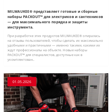
MILWAUKEE® представляет готовые и сборные
наборы PACKOUT™ для электриков и сантехников
— для максимального порядка и защиты
инструмента.
При разработке этих продуктов MILWAUKEE® опиралась
на отзывы пользователей, чтобы сделать их максимально
удобными и практичными — именно такими, какими их
ждут профессионалы на объекте. Новые наборы
PACKOUT™ для специалистов, доступные как в
укомплектован..
01.05.2026