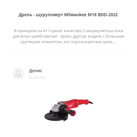
Дрель - шуруповерт Milwaukee M18 BDD-202C
В принципе на 4++ (цена+ качество) 2 аккумулятора пока
для моих целей хватает . Брать другую модель с большим
крутящим моментом ,это под конкретные цели.....
Денис
02.03.2022