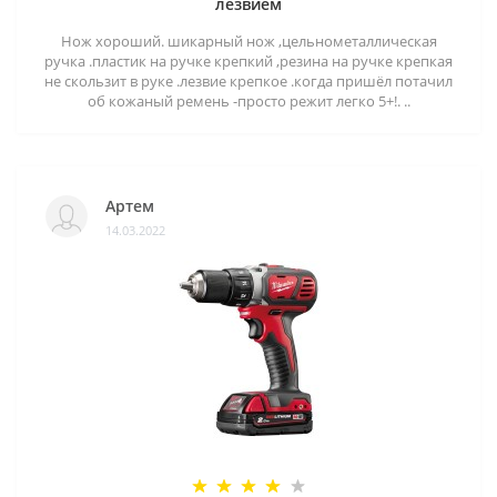
лезвием
Нож хороший. шикарный нож ,цельнометаллическая
ручка .пластик на ручке крепкий ,резина на ручке крепкая
не скользит в руке .лезвие крепкое .когда пришёл потачил
об кожаный ремень -просто режит легко 5+!. ..
Артем
14.03.2022