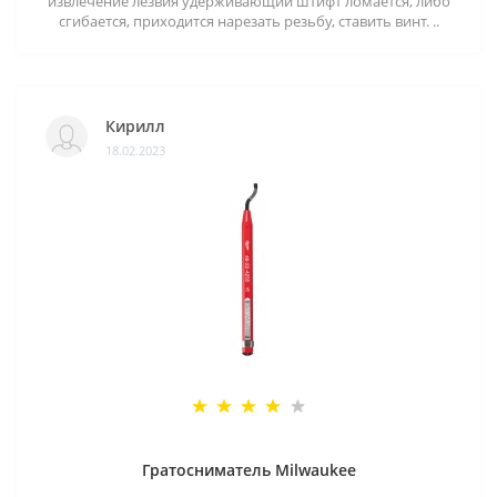
извлечение лезвия удерживающий штифт ломается, либо
сгибается, приходится нарезать резьбу, ставить винт. ..
Кирилл
18.02.2023
Гратосниматель Milwaukee