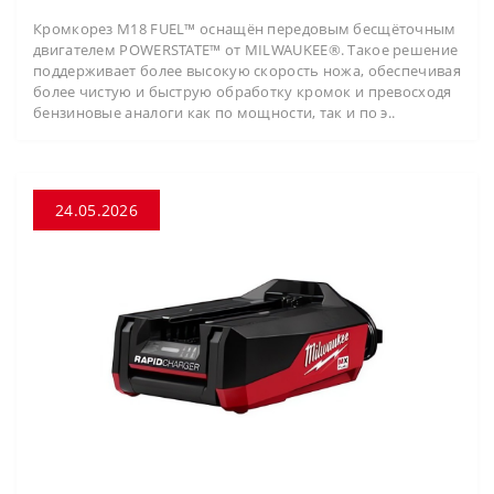
Кромкорез M18 FUEL™ оснащён передовым бесщёточным
двигателем POWERSTATE™ от MILWAUKEE®. Такое решение
поддерживает более высокую скорость ножа, обеспечивая
более чистую и быструю обработку кромок и превосходя
бензиновые аналоги как по мощности, так и по э..
24.05.2026