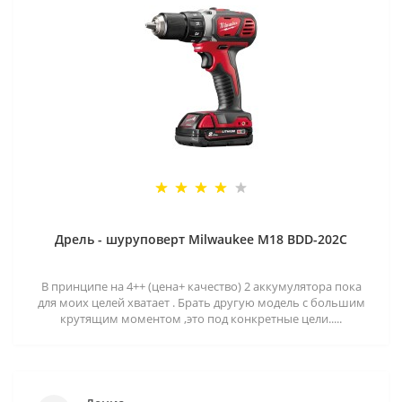
Дрель - шуруповерт Milwaukee M18 BDD-202C
В принципе на 4++ (цена+ качество) 2 аккумулятора пока
для моих целей хватает . Брать другую модель с большим
крутящим моментом ,это под конкретные цели.....