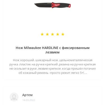
Нож Milwaukee HARDLINE с фиксированным
лезвием
Нож хороший. шикарный нож ,цельнометаллическая
ручка .пластик на ручке крепкий ,резина на ручке крепкая
не скользит в руке .лезвие крепкое .когда пришёл потачил
об кожаный ремень -просто режит легко 5+!. ..
Артем
14.03.2022