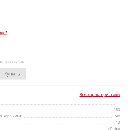
вле?
мы перезвоним
Купить
Все характеристики
1
150
нкера, (мм):
M8
13
1/4" Hex