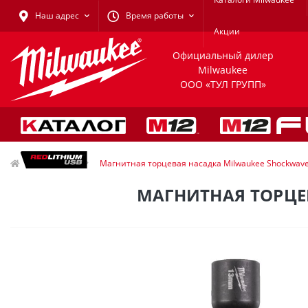
Наш адрес
Время работы
Акции
Официальный дилер
Milwaukee
ООО «ТУЛ ГРУПП»
Разное
Магнитная торцевая насадка Milwaukee Shockwave
МАГНИТНАЯ ТОРЦЕВ