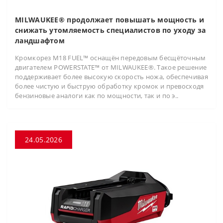
MILWAUKEE® продолжает повышать мощность и
снижать утомляемость специалистов по уходу за
ландшафтом
Кромкорез M18 FUEL™ оснащён передовым бесщёточным
двигателем POWERSTATE™ от MILWAUKEE®. Такое решение
поддерживает более высокую скорость ножа, обеспечивая
более чистую и быструю обработку кромок и превосходя
бензиновые аналоги как по мощности, так и по э..
24.05.2026