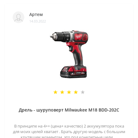
Артем
14.03.2022
Дрель - шуруповерт Milwaukee M18 BDD-202C
В принципе на 4++ (цена+ качество) 2 аккумулятора пока
для моих целей хватает . Брать другую модель с большим
крутящим моментом ,это под конкретные цели.....