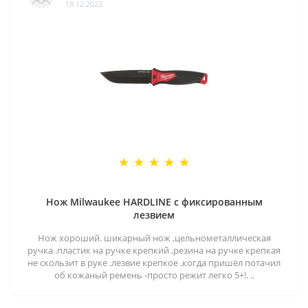
18.12.2022
Нож Milwaukee HARDLINE с фиксированным
лезвием
Нож хороший. шикарный нож ,цельнометаллическая
ручка .пластик на ручке крепкий ,резина на ручке крепкая
не скользит в руке .лезвие крепкое .когда пришёл потачил
об кожаный ремень -просто режит легко 5+!. ..