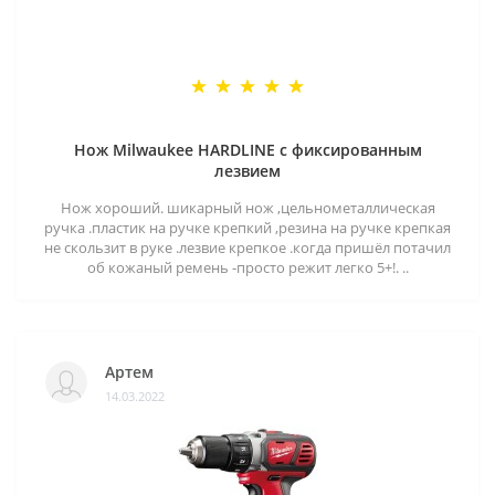
Нож Milwaukee HARDLINE с фиксированным
лезвием
Нож хороший. шикарный нож ,цельнометаллическая
ручка .пластик на ручке крепкий ,резина на ручке крепкая
не скользит в руке .лезвие крепкое .когда пришёл потачил
об кожаный ремень -просто режит легко 5+!. ..
Артем
14.03.2022