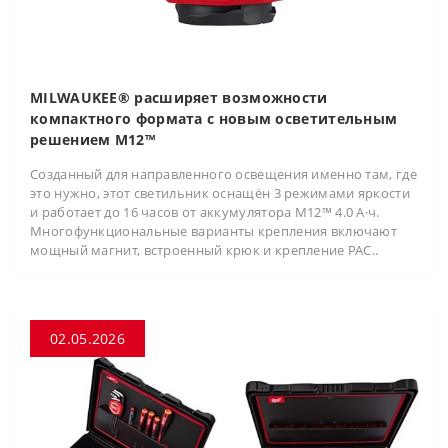
MILWAUKEE® расширяет возможности
компактного формата с новым осветительным
решением M12™
Созданный для направленного освещения именно там, где
это нужно, этот светильник оснащён 3 режимами яркости
и работает до 16 часов от аккумулятора M12™ 4.0 А·ч.
Многофункциональные варианты крепления включают
мощный магнит, встроенный крюк и крепление PAC..
02.05.2026