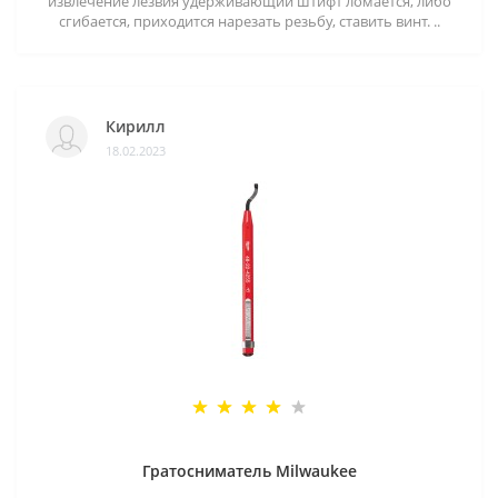
извлечение лезвия удерживающий штифт ломается, либо
сгибается, приходится нарезать резьбу, ставить винт. ..
Кирилл
18.02.2023
Гратосниматель Milwaukee