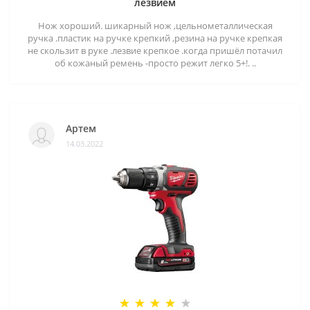
лезвием
Нож хороший. шикарный нож ,цельнометаллическая
ручка .пластик на ручке крепкий ,резина на ручке крепкая
не скользит в руке .лезвие крепкое .когда пришёл потачил
об кожаный ремень -просто режит легко 5+!. ..
Артем
14.03.2022