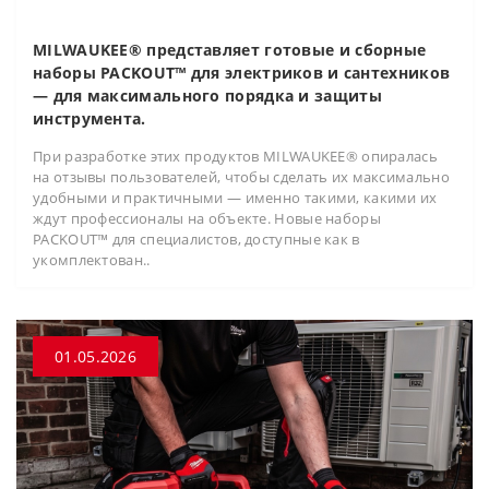
MILWAUKEE® представляет готовые и сборные
наборы PACKOUT™ для электриков и сантехников
— для максимального порядка и защиты
инструмента.
При разработке этих продуктов MILWAUKEE® опиралась
на отзывы пользователей, чтобы сделать их максимально
удобными и практичными — именно такими, какими их
ждут профессионалы на объекте. Новые наборы
PACKOUT™ для специалистов, доступные как в
укомплектован..
01.05.2026