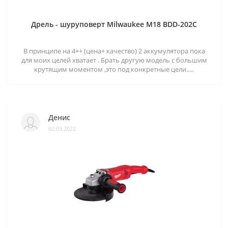
Дрель - шуруповерт Milwaukee M18 BDD-202C
В принципе на 4++ (цена+ качество) 2 аккумулятора пока
для моих целей хватает . Брать другую модель с большим
крутящим моментом ,это под конкретные цели.....
Денис
02.03.2022