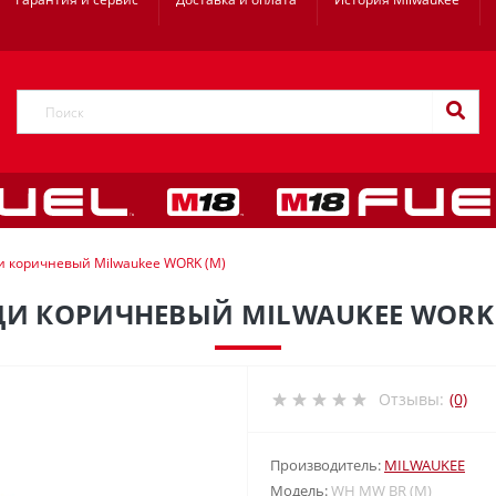
и коричневый Milwaukee WORK (M)
ДИ КОРИЧНЕВЫЙ MILWAUKEE WORK 
Отзывы:
(0)
Производитель:
MILWAUKEE
Модель:
WH MW BR (M)