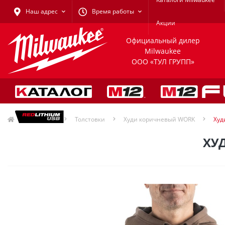
Наш адрес
Время работы
Акции
Официальный дилер
Milwaukee
ООО «ТУЛ ГРУПП»
Одежда
Толстовки
Худи коричневый WORK
Худ
ХУ