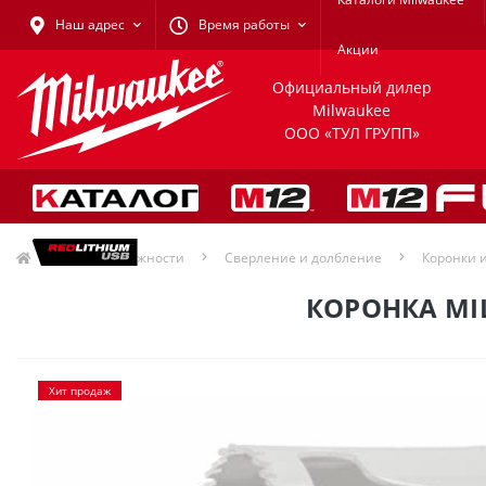
Наш адрес
Время работы
Акции
Официальный дилер
Milwaukee
ООО «ТУЛ ГРУПП»
Принадлежности
Сверление и долбление
Коронки 
КОРОНКА MIL
Хит продаж