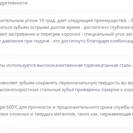
одуктивности
жительным углом 10 град. дает следующие преимущества: -
аваться зубьям острыми долгое время - достаточно глубоки
ют застревание и перегрев коронки - специальный угол за
 давления при подаче - это достигнуто благодаря комбинац
лы используется высококачественная горячекатанная сталь ти
о позволяет зубьям сохранять первоначальную твердость во 
высокоскоростные стальные зубья приварены лазером к кор
ре 600'С для прочности и продолжительного срока службы 
резки сложных и твердых металлов, таких как, нержавеющая 