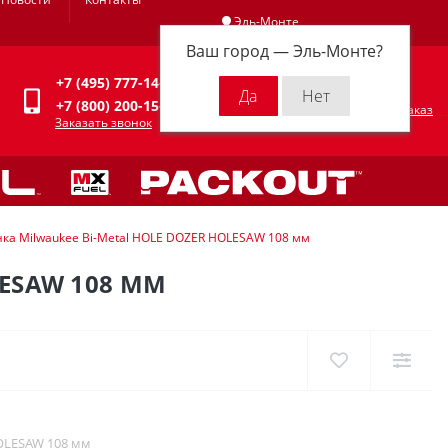
Эль-Монте
Ваш город —
Эль-Монте
?
Личный кабинет
+7 (495) 777-14-94
0
0 р.
+7 (800) 200-15-94
Оформить заказ
Заказать звонок
ка Milwaukee Bi-Metal HOLE DOZER HOLESAW 108 мм
LESAW 108 ММ
OLESAW 108 мм