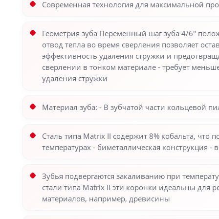
Современная технология для максимальной пр
Геометрия зуба Переменный шаг зуба 4/6" поло
отвод тепла во время сверления позволяет ост
эффективность удаления стружки и предотвраща
сверлении в тонком материале - требует меньше
удаления стружки
Материал зуба: - В зубчатой части кольцевой пи
Сталь типа Matrix II содержит 8% кобальта, чт
температурах - биметаллическая конструкция - 
Зубья подвергаются закаливанию при температу
стали типа Matrix II эти коронки идеальны для 
материалов, например, древисины