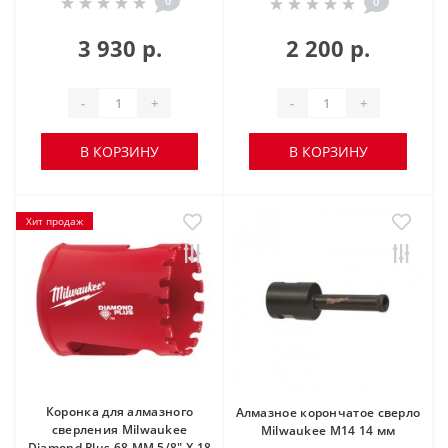
0
0
3 930 р.
2 200 р.
-
+
-
+
В КОРЗИНУ
В КОРЗИНУ
Хит продаж
Коронка для алмазного
Алмазное корончатое сверло
сверления Milwaukee
Milwaukee М14 14 мм
Diamond Plus 68 ММ 5/8" X 18