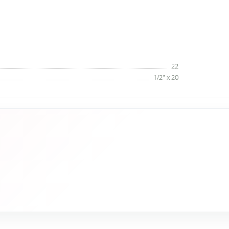
22
1/2" x 20