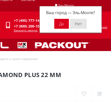
Эль-Монте
Ваш город —
Эль-Монте
?
Личный кабинет
+7 (495) 777-14-94
0
0 р.
+7 (800) 200-15-94
Оформить заказ
Заказать звонок
крого и сухого сверления
AMOND PLUS 22 ММ