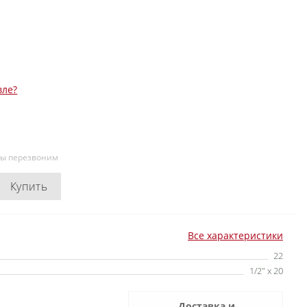
вле?
мы перезвоним
Купить
Все характеристики
22
1/2" x 20
Доставка и