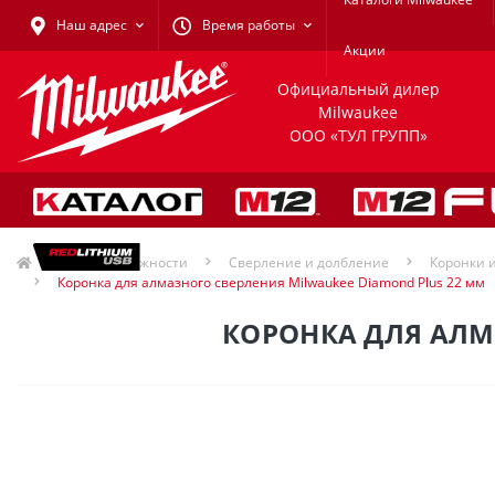
Наш адрес
Время работы
Акции
Официальный дилер
Milwaukee
ООО «ТУЛ ГРУПП»
Принадлежности
Сверление и долбление
Коронки 
Коронка для алмазного сверления Milwaukee Diamond Plus 22 мм
КОРОНКА ДЛЯ АЛМ