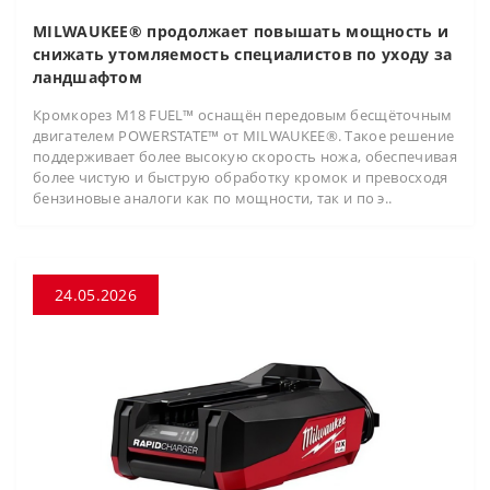
MILWAUKEE® продолжает повышать мощность и
снижать утомляемость специалистов по уходу за
ландшафтом
Кромкорез M18 FUEL™ оснащён передовым бесщёточным
двигателем POWERSTATE™ от MILWAUKEE®. Такое решение
поддерживает более высокую скорость ножа, обеспечивая
более чистую и быструю обработку кромок и превосходя
бензиновые аналоги как по мощности, так и по э..
24.05.2026