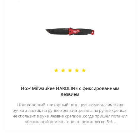
Нож Milwaukee HARDLINE с фиксированным
лезвием
Нож хороший. шикарный нож ,цельнометаллическая
ручка .пластик на ручке крепкий ,резина на ручке крепкая
не скользит в руке .лезвие крепкое .когда пришёл потачил
об кожаный ремень -просто режит легко 5+!. ..