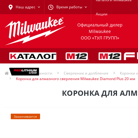
Наш адрес
Время работы
Акции
Официальный дилер
Milwaukee
ООО «ТУЛ ГРУПП»
Принадлежности
Сверление и долбление
Коронки 
Коронка для алмазного сверления Milwaukee Diamond Plus 20 мм
КОРОНКА ДЛЯ АЛМ
Заканчивается