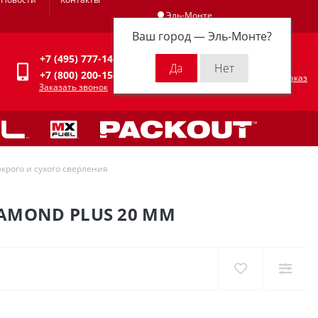
Эль-Монте
Ваш город —
Эль-Монте
?
Личный кабинет
+7 (495) 777-14-94
0
0 р.
+7 (800) 200-15-94
Оформить заказ
Заказать звонок
крого и сухого сверления
AMOND PLUS 20 ММ