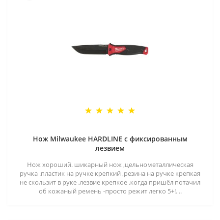
Нож Milwaukee HARDLINE с фиксированным
лезвием
Нож хороший. шикарный нож ,цельнометаллическая
ручка .пластик на ручке крепкий ,резина на ручке крепкая
не скользит в руке .лезвие крепкое .когда пришёл потачил
об кожаный ремень -просто режит легко 5+!. ..