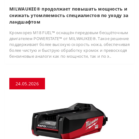
MILWAUKEE® продолжает повышать мощность и
снижать утомляемость специалистов по уходу за
ландшафтом
Кромкорез M18 FUEL™ оснащён передовым бесщёточным
двигателем POWERSTATE™ от MILWAUKEE®. Такое решение
поддерживает более высокую скорость ножа, обеспечивая
более чистую и быструю обработку кромок и превосходя
бензиновые аналоги как по мощности, так и по э..
24.05.2026