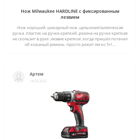
Нож Milwaukee HARDLINE с фиксированным
лезвием
Нож хороший. шикарный нож ,цельнометаллическая
ручка .пластик на ручке крепкий ,резина на ручке крепкая
не скользит в руке .лезвие крепкое .когда пришёл потачил
об кожаный ремень -просто режит легко 5+!. ..
Артем
14.03.2022