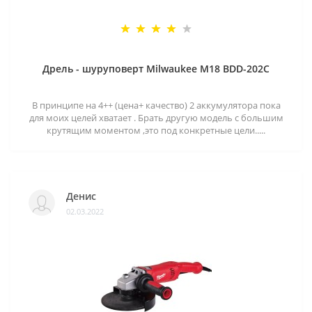
Дрель - шуруповерт Milwaukee M18 BDD-202C
В принципе на 4++ (цена+ качество) 2 аккумулятора пока
для моих целей хватает . Брать другую модель с большим
крутящим моментом ,это под конкретные цели.....
Денис
02.03.2022