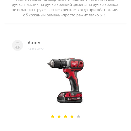
ручка .пластик на ручке крепкий ,резина на ручке крепкая
не скользит в руке .лезвие крепкое .когда пришёл потачил
об кожаный ремень -просто режит легко 5+!. ..
Артем
14.03.2022