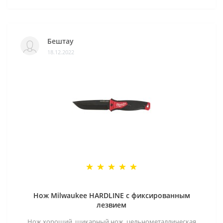
Бештау
18.12.2022
Нож Milwaukee HARDLINE с фиксированным
лезвием
Нож хороший. шикарный нож ,цельнометаллическая