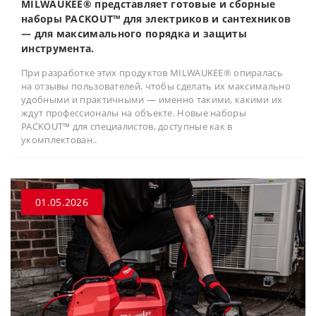
MILWAUKEE® представляет готовые и сборные
наборы PACKOUT™ для электриков и сантехников
— для максимального порядка и защиты
инструмента.
При разработке этих продуктов MILWAUKEE® опиралась
на отзывы пользователей, чтобы сделать их максимально
удобными и практичными — именно такими, какими их
ждут профессионалы на объекте. Новые наборы
PACKOUT™ для специалистов, доступные как в
укомплектован..
01.05.2026