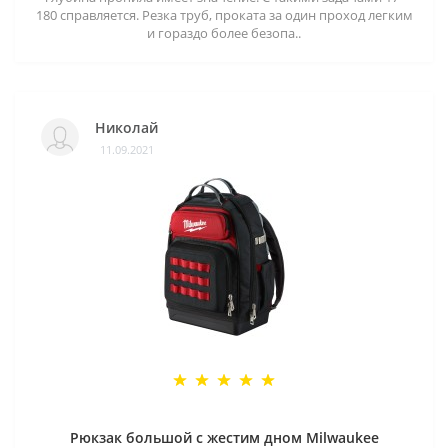
180 справляется. Резка труб, проката за один проход легким
и гораздо более безопа..
Николай
11.09.2021
Рюкзак большой с жестим дном Milwaukee