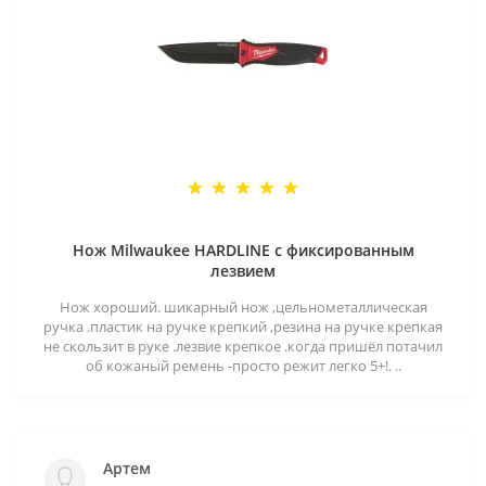
Нож Milwaukee HARDLINE с фиксированным
лезвием
Нож хороший. шикарный нож ,цельнометаллическая
ручка .пластик на ручке крепкий ,резина на ручке крепкая
не скользит в руке .лезвие крепкое .когда пришёл потачил
об кожаный ремень -просто режит легко 5+!. ..
Артем