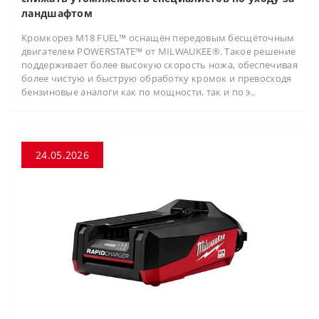
ландшафтом
Кромкорез M18 FUEL™ оснащён передовым бесщёточным
двигателем POWERSTATE™ от MILWAUKEE®. Такое решение
поддерживает более высокую скорость ножа, обеспечивая
более чистую и быструю обработку кромок и превосходя
бензиновые аналоги как по мощности, так и по э..
24.05.2026