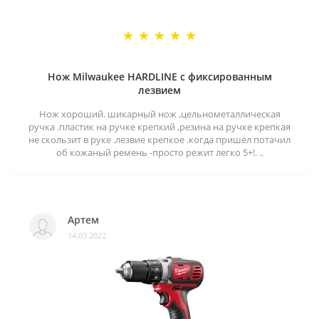
Нож Milwaukee HARDLINE с фиксированным
лезвием
Нож хороший. шикарный нож ,цельнометаллическая
ручка .пластик на ручке крепкий ,резина на ручке крепкая
не скользит в руке .лезвие крепкое .когда пришёл потачил
об кожаный ремень -просто режит легко 5+!. ..
Артем
14.03.2022