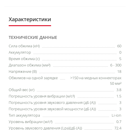
Характеристики
ТЕХНИЧЕСКИЕ ДАННЫЕ
Cила обжима (кН)
60
Аккумулятор
0
Время обжима (с)
5
Диапазон обжима (мм²)
6 - 300
Напряжение (В)
18
Обжимов на одной зарядке
>150 на медных коннекторах
50 мм²
Общий вес (кг)
3.8
Погрешность уровня вибрации (м/с²)
1.5
Погрешность уровня звукового давления (дБ (А))
3
Погрешность уровня звуковой мощности (дБ (А))
3
Тип аккумулятора
Li-ion
Уровень вибрации (м/с²)
0.7
Уровень звукового давления (Lpa)(дБ (А))
72.4