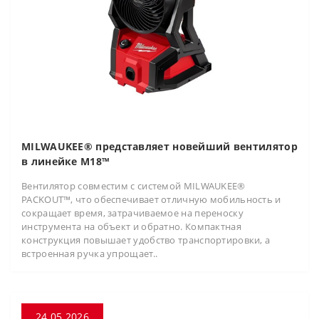
MILWAUKEE® представляет новейший вентилятор
в линейке M18™
Вентилятор совместим с системой MILWAUKEE®
PACKOUT™, что обеспечивает отличную мобильность и
сокращает время, затрачиваемое на переноску
инструмента на объект и обратно. Компактная
конструкция повышает удобство транспортировки, а
встроенная ручка упрощает..
24.05.2026