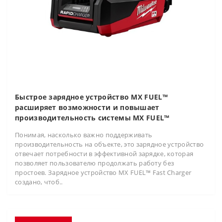
Быстрое зарядное устройство MX FUEL™
расширяет возможности и повышает
производительность системы MX FUEL™
Понимая, насколько важно поддерживать
производительность на объекте, это зарядное устройство
отвечает потребности в эффективной зарядке, которая
позволяет пользователю продолжать работу без
простоев. Зарядное устройство MX FUEL™ Fast Charger
создано, чтоб..