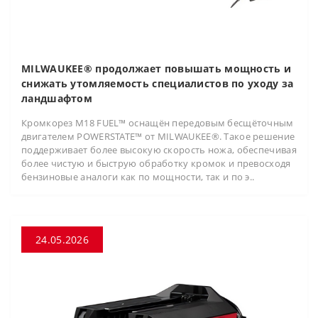
MILWAUKEE® продолжает повышать мощность и
снижать утомляемость специалистов по уходу за
ландшафтом
Кромкорез M18 FUEL™ оснащён передовым бесщёточным
двигателем POWERSTATE™ от MILWAUKEE®. Такое решение
поддерживает более высокую скорость ножа, обеспечивая
более чистую и быструю обработку кромок и превосходя
бензиновые аналоги как по мощности, так и по э..
24.05.2026