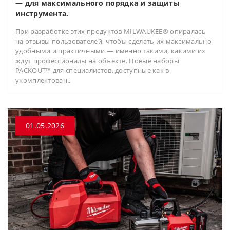
— для максимального порядка и защиты
инструмента.
При разработке этих продуктов MILWAUKEE® опиралась
на отзывы пользователей, чтобы сделать их максимально
удобными и практичными — именно такими, какими их
ждут профессионалы на объекте. Новые наборы
PACKOUT™ для специалистов, доступные как в
укомплектован..
01.05.2026