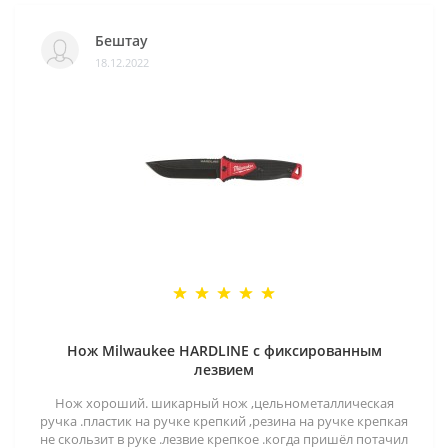
Бештау
18.12.2022
Нож Milwaukee HARDLINE с фиксированным
лезвием
Нож хороший. шикарный нож ,цельнометаллическая
ручка .пластик на ручке крепкий ,резина на ручке крепкая
не скользит в руке .лезвие крепкое .когда пришёл потачил