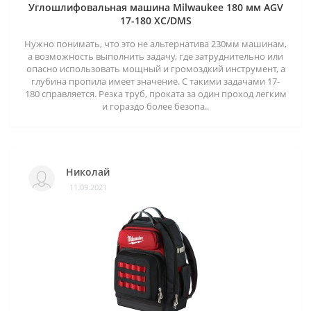
Углошлифовальная машина Milwaukee 180 мм AGV
17-180 XC/DMS
Нужно понимать, что это не альтернатива 230мм машинам,
а возможность выполнить задачу, где затруднительно или
опасно использовать мощный и громоздкий инструмент, а
глубина пропила имеет значение. С такими задачами 17-
180 справляется. Резка труб, проката за один проход легким
и гораздо более безопа..
Николай
11.09.2021