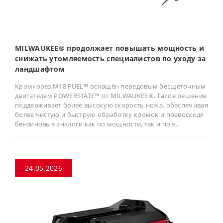
MILWAUKEE® продолжает повышать мощность и
снижать утомляемость специалистов по уходу за
ландшафтом
Кромкорез M18 FUEL™ оснащён передовым бесщёточным
двигателем POWERSTATE™ от MILWAUKEE®. Такое решение
поддерживает более высокую скорость ножа, обеспечивая
более чистую и быструю обработку кромок и превосходя
бензиновые аналоги как по мощности, так и по э..
24.05.2026