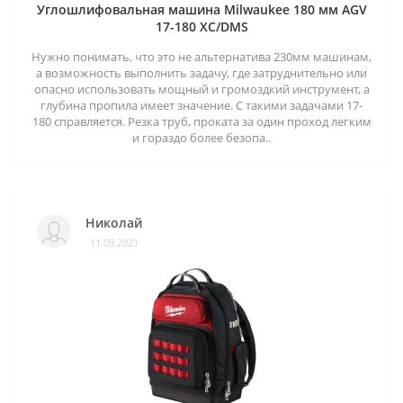
Углошлифовальная машина Milwaukee 180 мм AGV
17-180 XC/DMS
Нужно понимать, что это не альтернатива 230мм машинам,
а возможность выполнить задачу, где затруднительно или
опасно использовать мощный и громоздкий инструмент, а
глубина пропила имеет значение. С такими задачами 17-
180 справляется. Резка труб, проката за один проход легким
и гораздо более безопа..
Николай
11.09.2021