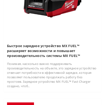
Быстрое зарядное устройство MX FUEL™
расширяет возможности и повышает
производительность системы MX FUEL™
Понимая, насколько важно поддерживать
производительность на объекте, это зарядное устройство
отвечает потребности в эффективной зарядке, которая
позволяет пользователю продолжать работу без
простоев. Зарядное устройство MX FUEL™ Fast Charger
создано, чтоб..