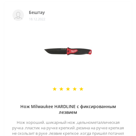
Бештау
18.12.2022
Нож Milwaukee HARDLINE с фиксированным
лезвием
Нож хороший. шикарный нож ,цельнометаллическая
ручка .пластик на ручке крепкий ,резина на ручке крепкая
не скользит в руке .лезвие крепкое .когда пришёл потачил