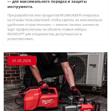
— для максимального порядка и защиты
инструмента.
При разработке этих продуктов MILWAUKEE® опиралась
на отзывы пользователей, чтобы сделать их максимально
удобными и практичными — именно такими, какими их
ждут профессионалы на объекте. Новые наборы
PACKOUT™ для специалистов, доступные как в
укомплектован..
01.05.2026