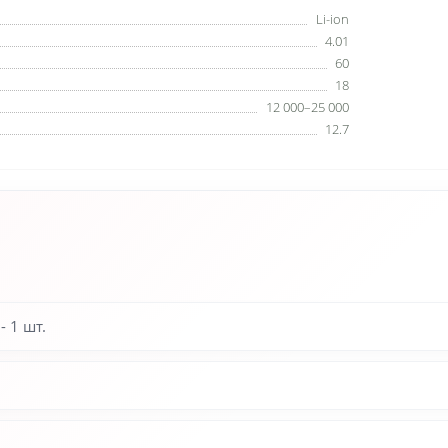
Li-ion
4.01
60
18
12 000–25 000
12.7
 1 шт.