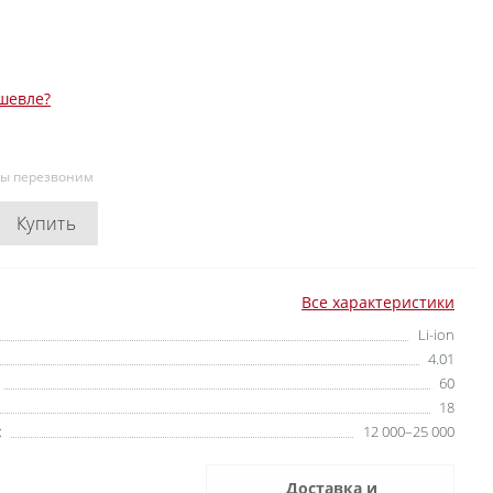
шевле?
мы перезвоним
Купить
Все характеристики
Li-ion
4.01
60
18
:
12 000–25 000
Доставка и