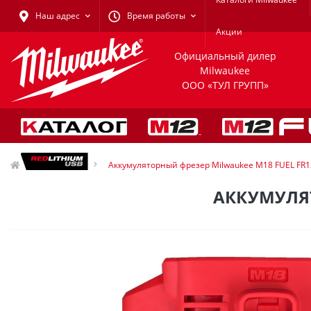
Наш адрес
Время работы
Акции
Официальный дилер
Milwaukee
ООО «ТУЛ ГРУПП»
Фрезеры
Аккумуляторный фрезер Milwaukee M18 FUEL FR1
АККУМУЛЯТ