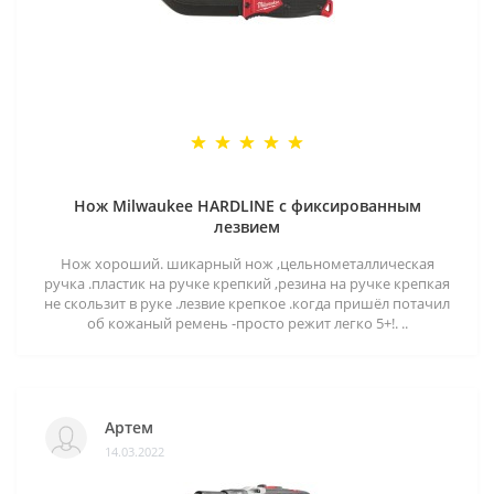
Нож Milwaukee HARDLINE с фиксированным
лезвием
Нож хороший. шикарный нож ,цельнометаллическая
ручка .пластик на ручке крепкий ,резина на ручке крепкая
не скользит в руке .лезвие крепкое .когда пришёл потачил
об кожаный ремень -просто режит легко 5+!. ..
Артем
14.03.2022