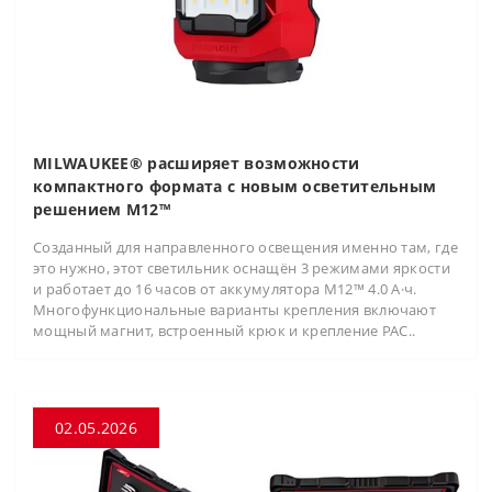
MILWAUKEE® расширяет возможности
компактного формата с новым осветительным
решением M12™
Созданный для направленного освещения именно там, где
это нужно, этот светильник оснащён 3 режимами яркости
и работает до 16 часов от аккумулятора M12™ 4.0 А·ч.
Многофункциональные варианты крепления включают
мощный магнит, встроенный крюк и крепление PAC..
02.05.2026