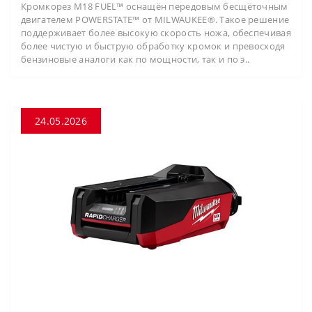
Кромкорез M18 FUEL™ оснащён передовым бесщёточным
двигателем POWERSTATE™ от MILWAUKEE®. Такое решение
поддерживает более высокую скорость ножа, обеспечивая
более чистую и быструю обработку кромок и превосходя
бензиновые аналоги как по мощности, так и по э..
24.05.2026