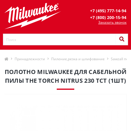
+7 (495) 777-14-94
+7 (800) 200-15-94
Заказать звонок
Принадлежности
Пиление,резка и шлифование
Sawzall пол
ПОЛОТНО MILWAUKEE ДЛЯ САБЕЛЬНОЙ
ПИЛЫ THE TORCH NITRUS 230 TCT (1ШТ)