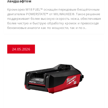
ландшафтом
Кромкорез M18 FUEL™ оснащён передовым бесщёточным
двигателем POWERSTATE™ от MILWAUKEE®. Такое решение
поддерживает более высокую скорость ножа, обеспечивая
более чистую и быструю обработку кромок и превосходя
бензиновые аналоги как по мощности, так и по э..
24.05.2026