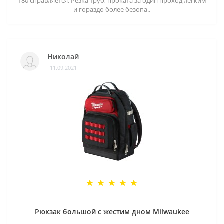
180 справляется. Резка труб, проката за один проход легким
и гораздо более безопа..
Николай
11.09.2021
Рюкзак большой с жестим дном Milwaukee