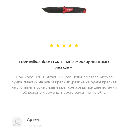
Нож Milwaukee HARDLINE с фиксированным
лезвием
Нож хороший. шикарный нож ,цельнометаллическая
ручка .пластик на ручке крепкий ,резина на ручке крепкая
не скользит в руке .лезвие крепкое .когда пришёл потачил
об кожаный ремень -просто режит легко 5+!. ..
Артем
14.03.2022