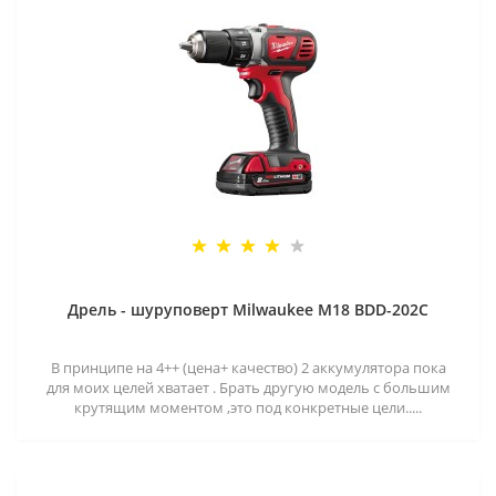
Дрель - шуруповерт Milwaukee M18 BDD-202C
В принципе на 4++ (цена+ качество) 2 аккумулятора пока
для моих целей хватает . Брать другую модель с большим
крутящим моментом ,это под конкретные цели.....