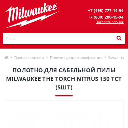
+7 (495) 777-14-94
+7 (800) 200-15-94
Заказать звонок
Принадлежности
Пиление,резка и шлифование
Sawzall пол
ПОЛОТНО ДЛЯ САБЕЛЬНОЙ ПИЛЫ
MILWAUKEE THE TORCH NITRUS 150 TCT
(5ШТ)