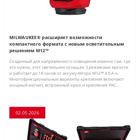
MILWAUKEE® расширяет возможности
компактного формата с новым осветительным
решением M12™
Созданный для направленного освещения именно там, где
это нужно, этот светильник оснащён 3 режимами яркости
и работает до 16 часов от аккумулятора M12™ 4.0 А·ч.
Многофункциональные варианты крепления включают
мощный магнит, встроенный крюк и крепление PAC..
02.05.2026