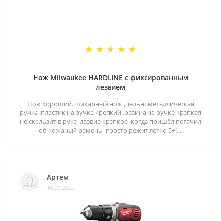
Нож Milwaukee HARDLINE с фиксированным
лезвием
Нож хороший. шикарный нож ,цельнометаллическая
ручка .пластик на ручке крепкий ,резина на ручке крепкая
не скользит в руке .лезвие крепкое .когда пришёл потачил
об кожаный ремень -просто режит легко 5+!. ..
Артем
14.03.2022