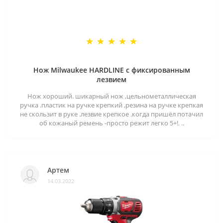
Нож Milwaukee HARDLINE с фиксированным
лезвием
Нож хороший. шикарный нож ,цельнометаллическая
ручка .пластик на ручке крепкий ,резина на ручке крепкая
не скользит в руке .лезвие крепкое .когда пришёл потачил
об кожаный ремень -просто режит легко 5+!. ..
Артем
14.03.2022