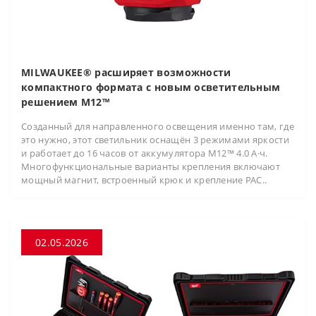
MILWAUKEE® расширяет возможности
компактного формата с новым осветительным
решением M12™
Созданный для направленного освещения именно там, где
это нужно, этот светильник оснащён 3 режимами яркости
и работает до 16 часов от аккумулятора M12™ 4.0 А·ч.
Многофункциональные варианты крепления включают
мощный магнит, встроенный крюк и крепление PAC..
02.05.2026