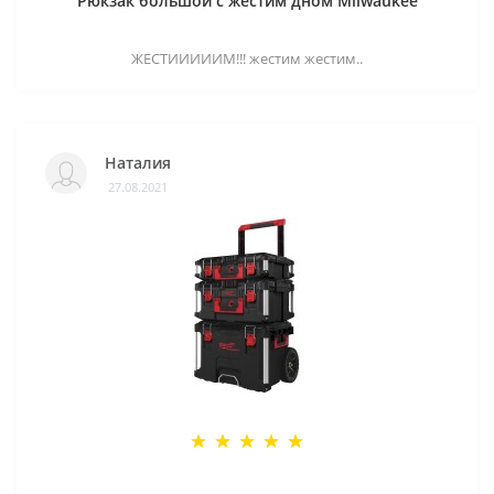
Рюкзак большой с жестим дном Milwaukee
ЖЕСТИИИИИМ!!! жестим жестим..
Наталия
27.08.2021