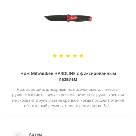
Нож Milwaukee HARDLINE с фиксированным
лезвием
Нож хороший. шикарный нож ,цельнометаллическая
ручка .пластик на ручке крепкий ,резина на ручке крепкая
не скользит в руке .лезвие крепкое .когда пришёл потачил
об кожаный ремень -просто режит легко 5+!. ..
Артем