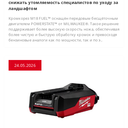
снижать утомляемость специалистов по уходу за
ландшафтом
Кромкорез M18 FUEL™ оснащён передовым бесщёточным
двигателем POWERSTATE™ от MILWAUKEE®. Такое решение
поддерживает более высокую скорость ножа, обеспечивая
более чистую и быструю обработку кромок и превосходя
бензиновые аналоги как по мощности, так и по э..
24.05.2026