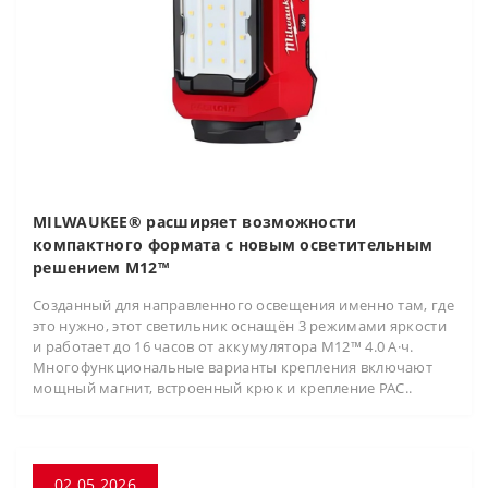
MILWAUKEE® расширяет возможности
компактного формата с новым осветительным
решением M12™
Созданный для направленного освещения именно там, где
это нужно, этот светильник оснащён 3 режимами яркости
и работает до 16 часов от аккумулятора M12™ 4.0 А·ч.
Многофункциональные варианты крепления включают
мощный магнит, встроенный крюк и крепление PAC..
02.05.2026