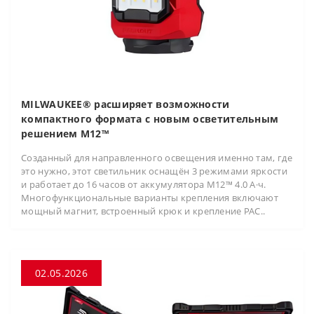
MILWAUKEE® расширяет возможности
компактного формата с новым осветительным
решением M12™
Созданный для направленного освещения именно там, где
это нужно, этот светильник оснащён 3 режимами яркости
и работает до 16 часов от аккумулятора M12™ 4.0 А·ч.
Многофункциональные варианты крепления включают
мощный магнит, встроенный крюк и крепление PAC..
02.05.2026