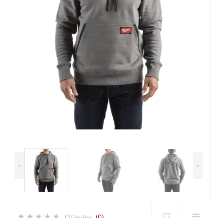
<
>
Отзывы:
(0)