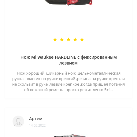
Нож Milwaukee HARDLINE с фиксированным
лезвием
Нож хороший. шикарный нож ,цельнометаллическая
ручка .пластик на ручке крепкий ,резина на ручке крепкая
не скользит в руке .лезвие крепкое .когда пришёл потачил
об кожаный ремень -просто режит легко 5+!. ..
Артем
14.03.2022