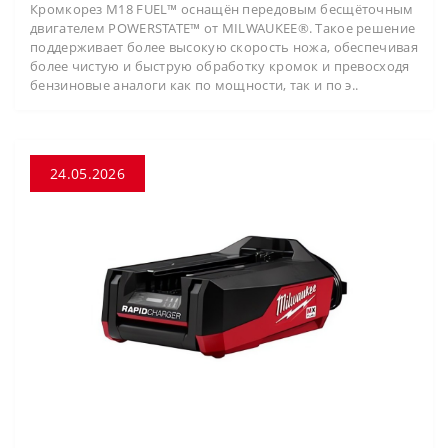
Кромкорез M18 FUEL™ оснащён передовым бесщёточным
двигателем POWERSTATE™ от MILWAUKEE®. Такое решение
поддерживает более высокую скорость ножа, обеспечивая
более чистую и быструю обработку кромок и превосходя
бензиновые аналоги как по мощности, так и по э..
24.05.2026