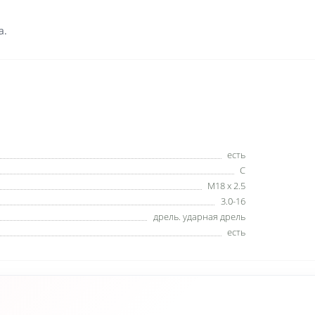
а.
есть
С
M18 x 2.5
3.0-16
дрель. ударная дрель
есть