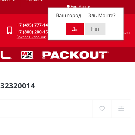
Эль-Монте
Ваш город —
Эль-Монте
?
Личный кабинет
+7 (495) 777-14-94
0
0 р.
+7 (800) 200-15-94
Оформить заказ
Заказать звонок
32320014