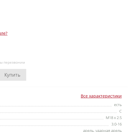
вле?
мы перезвоним
Купить
Все характеристики
есть
С
M18 x 2.5
3.0-16
дрель. ударная дрель