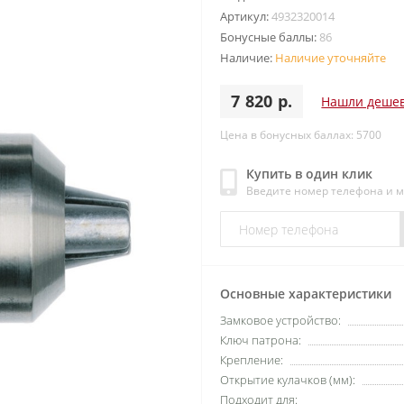
Артикул:
4932320014
Бонусные баллы:
86
Наличие:
Наличие уточняйте
7 820 р.
Нашли деше
Цена в бонусных баллах: 5700
Купить в один клик
Введите номер телефона и 
Основные характеристики
Замковое устройство:
Ключ патрона:
Крепление:
Открытие кулачков (мм):
Подходит для: