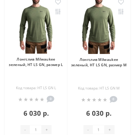
Лонгслив Milwaukee
Лонгслив Milwaukee
зеленый, HT LS GN, размер L
зеленый, HT LS GN, размер M
Код товара: HT LS GN L
Код товара: HT LS GN M
0
0
6 030 р.
6 030 р.
-
+
-
+