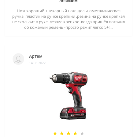
лезвием
Нож хороший. шикарный нож ,цельнометаллическая
ручка .пластик на ручке крепкий ,резина на ручке крепкая
не скользит в руке .лезвие крепкое .когда пришёл потачил
об кожаный ремень -просто режит легко 5+!. ..
Артем
14.03.2022