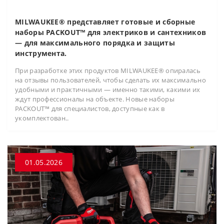
MILWAUKEE® представляет готовые и сборные
наборы PACKOUT™ для электриков и сантехников
— для максимального порядка и защиты
инструмента.
При разработке этих продуктов MILWAUKEE® опиралась
на отзывы пользователей, чтобы сделать их максимально
удобными и практичными — именно такими, какими их
ждут профессионалы на объекте. Новые наборы
PACKOUT™ для специалистов, доступные как в
укомплектован..
01.05.2026