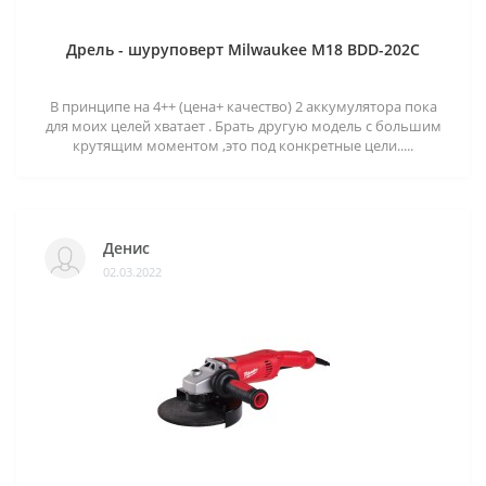
Дрель - шуруповерт Milwaukee M18 BDD-202C
В принципе на 4++ (цена+ качество) 2 аккумулятора пока
для моих целей хватает . Брать другую модель с большим
крутящим моментом ,это под конкретные цели.....
Денис
02.03.2022