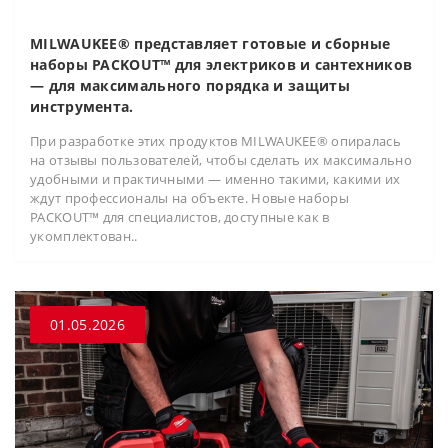
MILWAUKEE® представляет готовые и сборные
наборы PACKOUT™ для электриков и сантехников
— для максимального порядка и защиты
инструмента.
При разработке этих продуктов MILWAUKEE® опиралась
на отзывы пользователей, чтобы сделать их максимально
удобными и практичными — именно такими, какими их
ждут профессионалы на объекте. Новые наборы
PACKOUT™ для специалистов, доступные как в
укомплектован..
01.05.2026