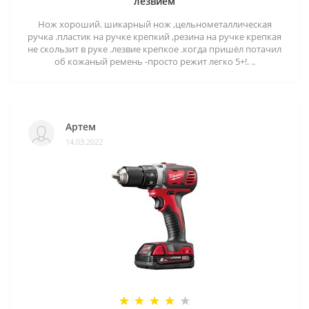
лезвием
Нож хороший. шикарный нож ,цельнометаллическая
ручка .пластик на ручке крепкий ,резина на ручке крепкая
не скользит в руке .лезвие крепкое .когда пришёл потачил
об кожаный ремень -просто режит легко 5+!. ..
Артем
14.03.2022