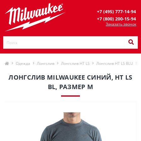
+7 (495) 777-14-94
+7 (800) 200-15-94
Заказать звонок
Одежда
Лонгслив
Лонгслив HT LS
Лонгслив HT LS BLU
ЛОНГСЛИВ MILWAUKEE СИНИЙ, HT LS
BL, РАЗМЕР M