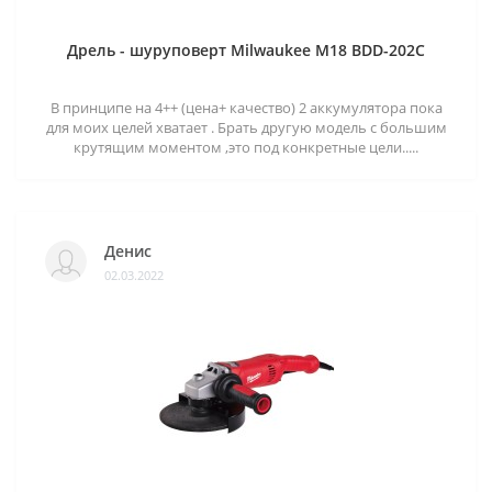
Дрель - шуруповерт Milwaukee M18 BDD-202C
В принципе на 4++ (цена+ качество) 2 аккумулятора пока
для моих целей хватает . Брать другую модель с большим
крутящим моментом ,это под конкретные цели.....
Денис
02.03.2022