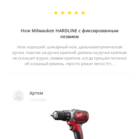
Нож Milwaukee HARDLINE с фиксированным
лезвием
Нож хороший. шикарный нож ,цельнометаллическая
ручка .пластик на ручке крепкий ,резина на ручке крепкая
не скользит в руке .лезвие крепкое .когда пришёл потачил
об кожаный ремень -просто режит легко 5+!. ..
Артем
14.03.2022