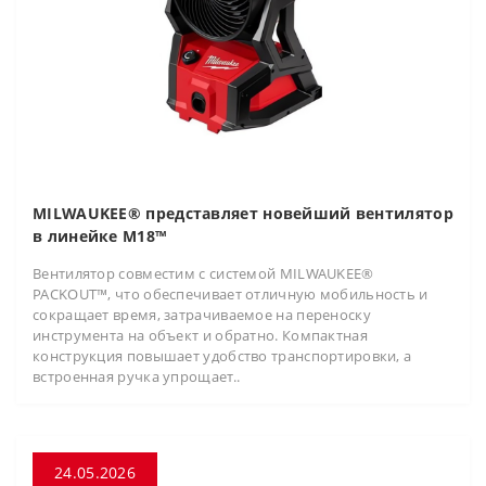
MILWAUKEE® представляет новейший вентилятор
в линейке M18™
Вентилятор совместим с системой MILWAUKEE®
PACKOUT™, что обеспечивает отличную мобильность и
сокращает время, затрачиваемое на переноску
инструмента на объект и обратно. Компактная
конструкция повышает удобство транспортировки, а
встроенная ручка упрощает..
24.05.2026