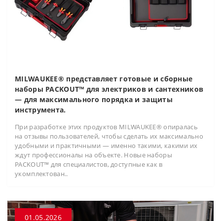
MILWAUKEE® представляет готовые и сборные
наборы PACKOUT™ для электриков и сантехников
— для максимального порядка и защиты
инструмента.
При разработке этих продуктов MILWAUKEE® опиралась
на отзывы пользователей, чтобы сделать их максимально
удобными и практичными — именно такими, какими их
ждут профессионалы на объекте. Новые наборы
PACKOUT™ для специалистов, доступные как в
укомплектован..
01.05.2026