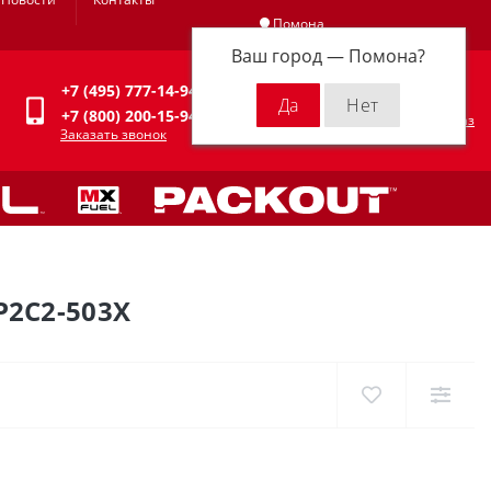
Помона
Ваш город —
Помона
?
Личный кабинет
+7 (495) 777-14-94
0
0 р.
+7 (800) 200-15-94
Оформить заказ
Заказать звонок
2C2-503X