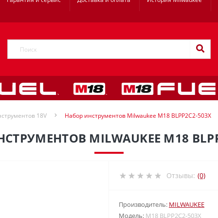
нструментов 18V
Набор инструментов Milwaukee M18 BLPP2C2-503X
НСТРУМЕНТОВ MILWAUKEE M18 BLPP
Отзывы:
(0)
Производитель:
MILWAUKEE
Модель:
M18 BLPP2C2-503X