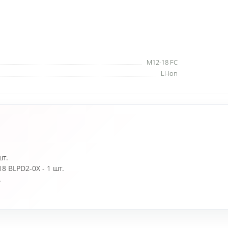
M12-18 FC
Li-ion
шт.
 BLPD2-0X - 1 шт.
.