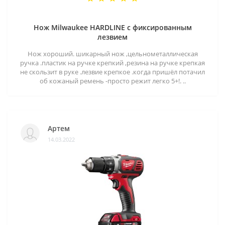
Нож Milwaukee HARDLINE с фиксированным
лезвием
Нож хороший. шикарный нож ,цельнометаллическая
ручка .пластик на ручке крепкий ,резина на ручке крепкая
не скользит в руке .лезвие крепкое .когда пришёл потачил
об кожаный ремень -просто режит легко 5+!. ..
Артем
14.03.2022