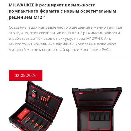
MILWAUKEE® расширяет возможности
компактного формата с новым осветительным
решением M12™
Созданный для направленного освещения именно там, где
это нужно, этот светильник оснащён 3 режимами яркости
и работает до 16 часов от аккумулятора M12™ 4.0 А·ч.
Многофункциональные варианты крепления включают
мощный магнит, встроенный крюк и крепление PAC..
02.05.2026