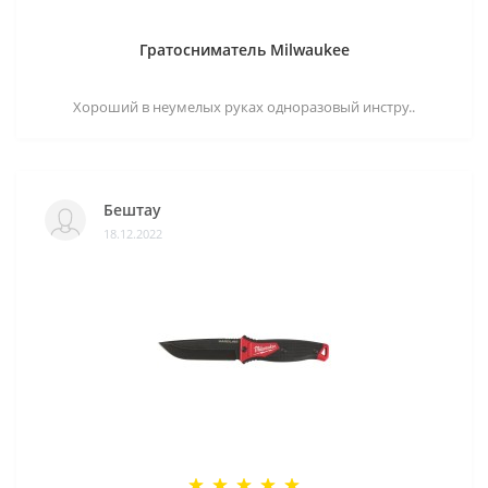
Гратосниматель Milwaukee
Хороший в неумелых руках одноразовый инстру..
Бештау
18.12.2022