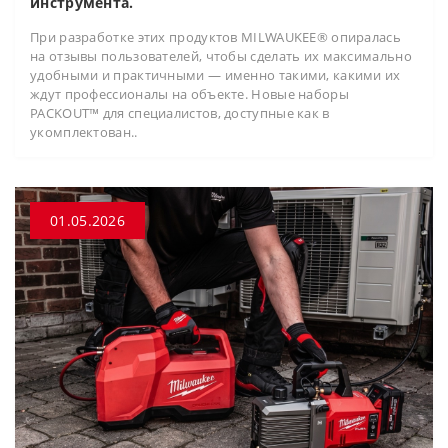
инструмента.
При разработке этих продуктов MILWAUKEE® опиралась
на отзывы пользователей, чтобы сделать их максимально
удобными и практичными — именно такими, какими их
ждут профессионалы на объекте. Новые наборы
PACKOUT™ для специалистов, доступные как в
укомплектован..
01.05.2026