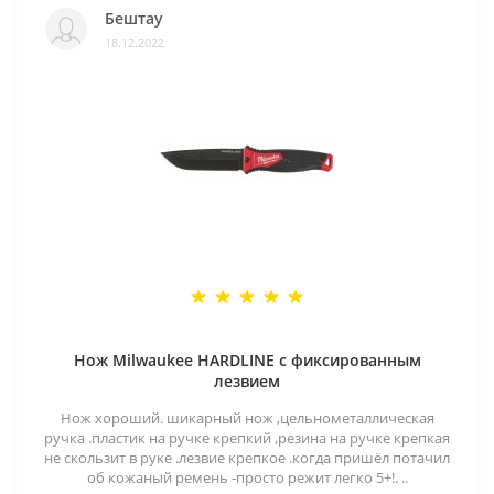
Бештау
18.12.2022
Нож Milwaukee HARDLINE с фиксированным
лезвием
Нож хороший. шикарный нож ,цельнометаллическая
ручка .пластик на ручке крепкий ,резина на ручке крепкая
не скользит в руке .лезвие крепкое .когда пришёл потачил
об кожаный ремень -просто режит легко 5+!. ..