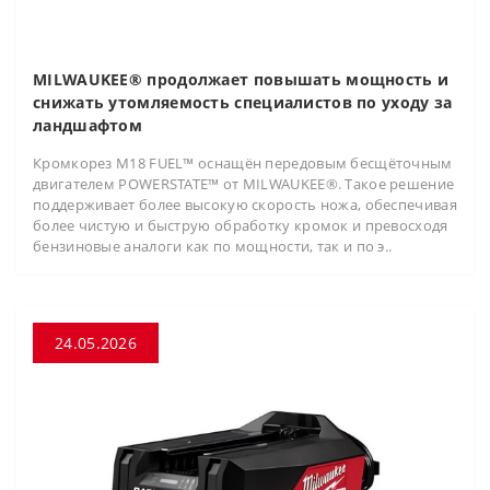
MILWAUKEE® продолжает повышать мощность и
снижать утомляемость специалистов по уходу за
ландшафтом
Кромкорез M18 FUEL™ оснащён передовым бесщёточным
двигателем POWERSTATE™ от MILWAUKEE®. Такое решение
поддерживает более высокую скорость ножа, обеспечивая
более чистую и быструю обработку кромок и превосходя
бензиновые аналоги как по мощности, так и по э..
24.05.2026