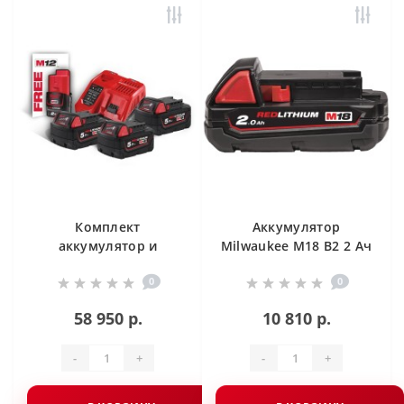
Комплект
Аккумулятор
аккумулятор и
Milwaukee M18 B2 2 Ач
зарядное устройство
0
0
Milwaukee M18 NRG-
503
58 950 р.
10 810 р.
-
+
-
+