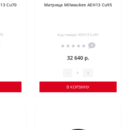
13 Cu70
Матрица Milwaukee AEH13 Cu95
70
Код товара: AEH13 Cu95
0
32 640 р.
-
+
В КОРЗИНУ