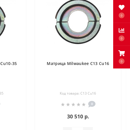
0
0
0
 Cu10-35
Матрица Milwaukee C13 Cu16
35
Код товара: C13 Cu16
0
30 510 р.