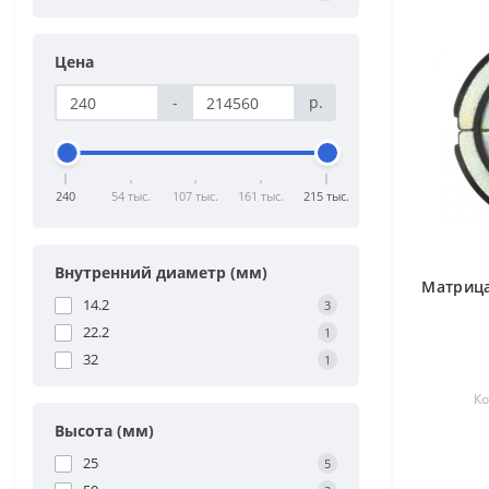
Цена
-
р.
240
54 тыс.
107 тыс.
161 тыс.
215 тыс.
Внутренний диаметр (мм)
Матрица
14.2
3
22.2
1
32
1
Ко
Высота (мм)
25
5