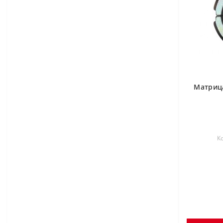
Матрица
К