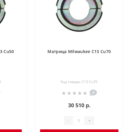
3 Cu50
Матрица Milwaukee C13 Cu70
0
Код товара: C13 Cu70
0
30 510 р.
-
+