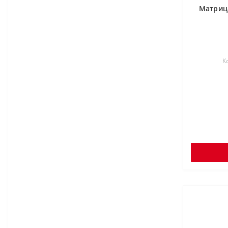
Матриц
К