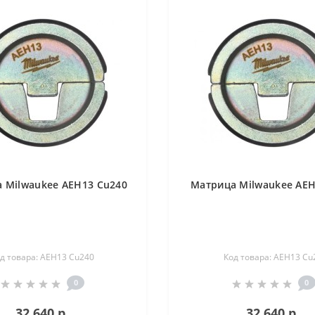
 Milwaukee AEH13 Cu240
Матрица Milwaukee AEH
д товара: AEH13 Cu240
Код товара: AEH13 Cu
0
0
32 640 р.
32 640 р.