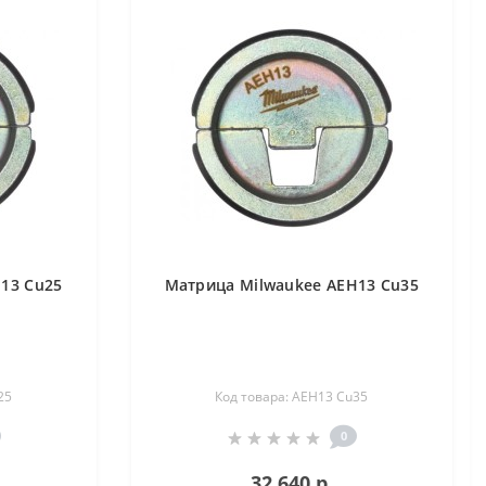
13 Cu25
Матрица Milwaukee AEH13 Cu35
25
Код товара: AEH13 Cu35
0
32 640 р.