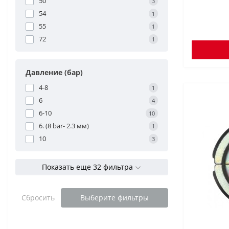
50
3
54
1
55
1
72
1
Давление (бар)
4-8
1
6
4
6-10
10
6. (8 bar- 2.3 мм)
1
10
3
Показать еще 32 фильтра
Сбросить
Выберите фильтры