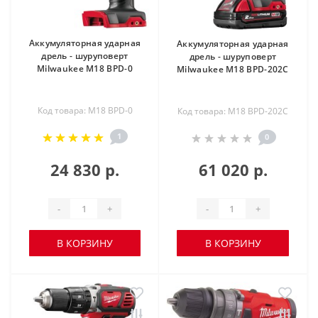
Аккумуляторная ударная
Аккумуляторная ударная
дрель - шуруповерт
дрель - шуруповерт
Milwaukee M18 BPD-0
Milwaukee M18 BPD-202C
Код товара: M18 BPD-0
Код товара: M18 BPD-202C
1
0
24 830 р.
61 020 р.
-
+
-
+
В КОРЗИНУ
В КОРЗИНУ