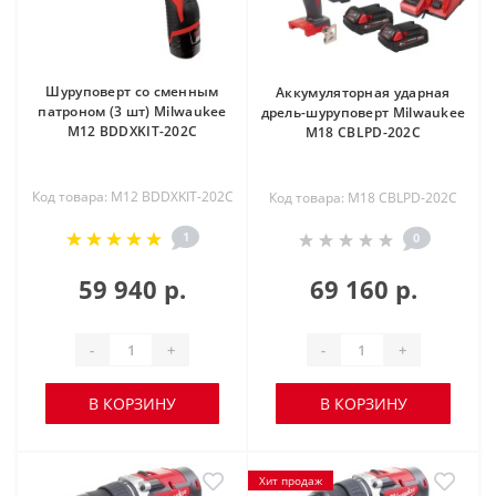
Шуруповерт со сменным
Аккумуляторная ударная
патроном (3 шт) Milwaukee
дрель-шуруповерт Milwaukee
M12 BDDXKIT-202C
M18 CBLPD-202C
Код товара: M12 BDDXKIT-202C
Код товара: M18 CBLPD-202C
1
0
59 940 р.
69 160 р.
-
+
-
+
В КОРЗИНУ
В КОРЗИНУ
Хит продаж