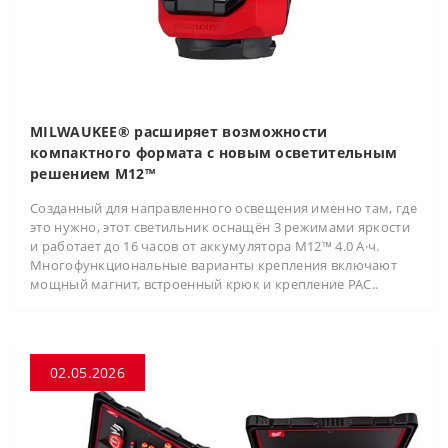
MILWAUKEE® расширяет возможности
компактного формата с новым осветительным
решением M12™
Созданный для направленного освещения именно там, где
это нужно, этот светильник оснащён 3 режимами яркости
и работает до 16 часов от аккумулятора M12™ 4.0 А·ч.
Многофункциональные варианты крепления включают
мощный магнит, встроенный крюк и крепление PAC..
02.05.2026