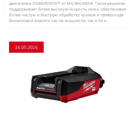
двигателем POWERSTATE™ от MILWAUKEE®. Такое решение
поддерживает более высокую скорость ножа, обеспечивая
более чистую и быструю обработку кромок и превосходя
бензиновые аналоги как по мощности, так и по э..
24.05.2026