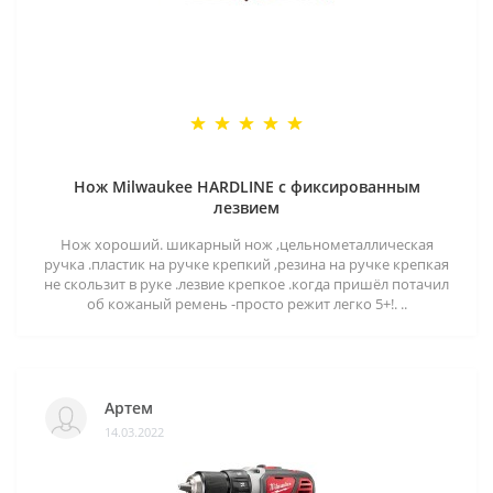
Нож Milwaukee HARDLINE с фиксированным
лезвием
Нож хороший. шикарный нож ,цельнометаллическая
ручка .пластик на ручке крепкий ,резина на ручке крепкая
не скользит в руке .лезвие крепкое .когда пришёл потачил
об кожаный ремень -просто режит легко 5+!. ..
Артем
14.03.2022