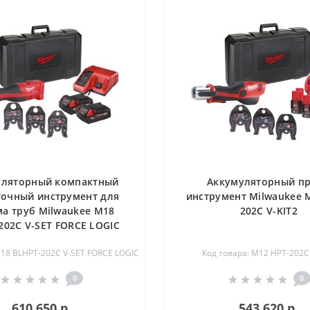
уляторный компактный
Аккумуляторный пр
очный инструмент для
инструмент Milwaukee 
а труб Milwaukee M18
202C V-KIT2
202C V-SET FORCE LOGIC
M18 BLHPT-202C V-SET FORCE LOGIC
Код товара: M12 HPT-202C 
0
0
610 650 р.
543 620 р.