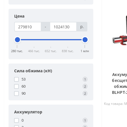
Цена
-
р.
280 тыс.
466 тыс.
652 тыс.
838 тыс.
1 млн
Cила обжима (кН)
Аккум
53
1
бесщет
60
обжим
2
BLHPT-
90
2
Код товара: 
Аккумулятор
0
1