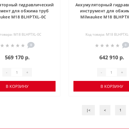
яторный гидравлический
Аккумуляторный гидрав
умент для обжима труб
инструмент для обжим
aukee M18 BLHPTXL-0C
Milwaukee M18 BLHPTX
 товара: M18 BLHPTXL-0C
Код товара: M18 BLHPTXL
0
0
569 170 р.
642 910 р.
-
+
-
+
В КОРЗИНУ
В КОРЗИНУ
|<
<
1