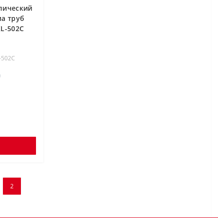
лический
а труб
L-502C
-502C
2