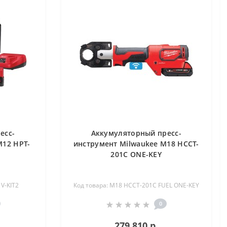
есс-
Аккумуляторный пресс-
M12 HPT-
инструмент Milwaukee M18 HCCT-
201C ONE-KEY
V-KIT2
Код товара: M18 HCCT-201C FUEL ONE-KEY
0
279 810 р.