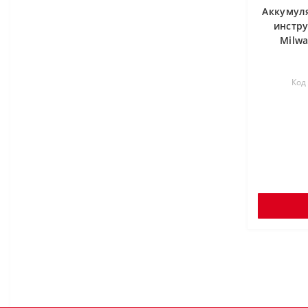
Аккумул
инстр
Milw
Код