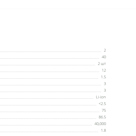
2
40
2 шт
12
1.5
3
3
Li-ion
<2.5
75
86.5
40,000
1.8