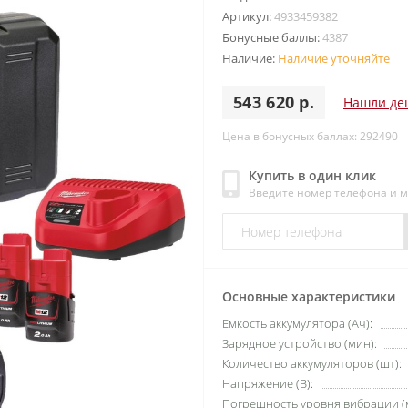
Артикул:
4933459382
Бонусные баллы:
4387
Наличие:
Наличие уточняйте
543 620 р.
Нашли де
Цена в бонусных баллах: 292490
Купить в один клик
Введите номер телефона и 
Основные характеристики
Емкость аккумулятора (Ач):
Зарядное устройство (мин):
Количество аккумуляторов (шт):
Напряжение (В):
Погрешность уровня вибрации (м