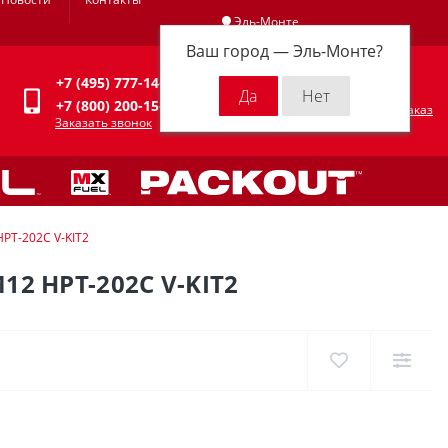
Эль-Монте
Ваш город —
Эль-Монте
?
Личный кабинет
+7 (495) 777-14-94
0
0 р.
+7 (800) 200-15-94
Оформить заказ
Заказать звонок
PT-202C V-KIT2
 HPT-202C V-KIT2