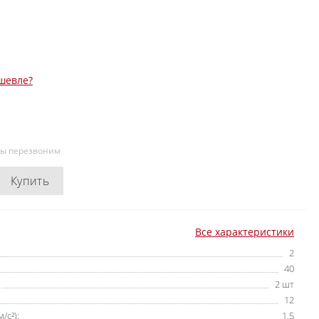
шевле?
мы перезвоним
Купить
Все характеристики
2
40
2 шт
12
/с²):
1.5