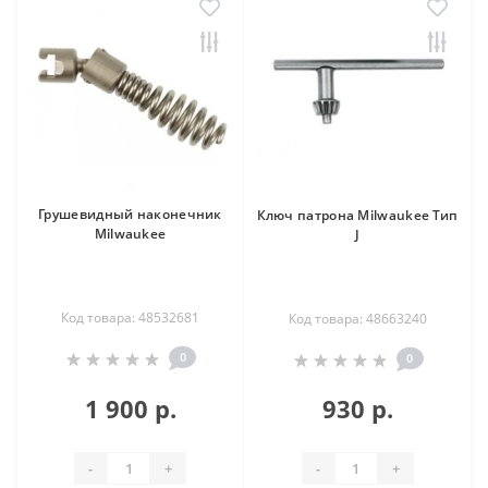
Грушевидный наконечник
Ключ патрона Milwaukee Тип
Milwaukee
J
Код товара: 48532681
Код товара: 48663240
0
0
1 900 р.
930 р.
-
+
-
+