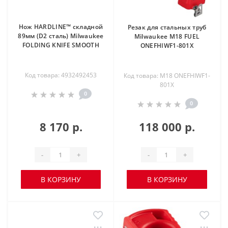
Нож HARDLINE™ складной
Резак для стальных труб
89мм (D2 сталь) Milwaukee
Milwaukee M18 FUEL
FOLDING KNIFE SMOOTH
ONEFHIWF1-801X
Код товара: 4932492453
Код товара: M18 ONEFHIWF1-
801X
0
0
8 170 р.
118 000 р.
-
+
-
+
В КОРЗИНУ
В КОРЗИНУ