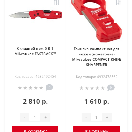
Складной нож 5 В 1
Точилка компактная для
Milwaukee FASTBACK™
ножей (ножеточка)
Milwaukee COMPACT KNIFE
SHARPENER
Код товара: 4932492454
Код товара: 4932478562
0
0
2 810 р.
1 610 р.
-
+
-
+
В КОРЗИНУ
В КОРЗИНУ