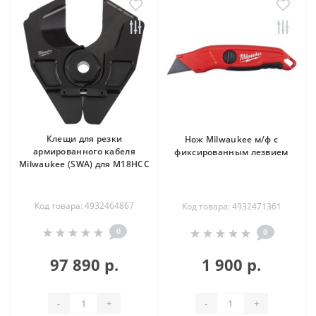
Клещи для резки
Нож Milwaukee м/ф с
армированного кабеля
фиксированным лезвием
Milwaukee (SWA) для M18HCC
Код товара: 4932464867
Код товара: 4932471361
0
0
97 890 р.
1 900 р.
-
+
-
+