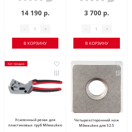
14 190 р.
3 700 р.
-
+
-
+
В КОРЗИНУ
В КОРЗИНУ
Хит продаж
Усиленный резак для
Четырехсторонний нож
пластиковых труб Milwaukee
Milwaukee для S2.5