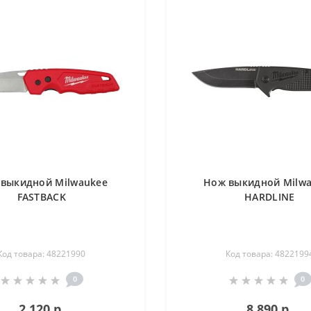
выкидной Milwaukee
Нож выкидной Milw
FASTBACK
HARDLINE
Код товара: 48221990
Код товара: 4822199
0
0
2 120 р.
8 890 р.