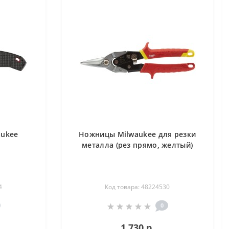
aukee
Ножницы Milwaukee для резки
металла (рез прямо, желтый)
4
Код товара: 48224530
0
1 730 р.