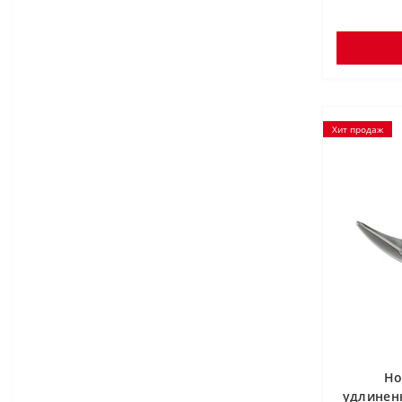
Хит продаж
Но
удлинен