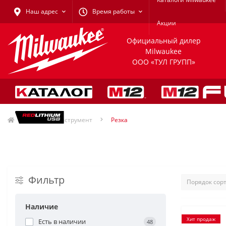
Наш адрес
Время работы
Акции
Официальный дилер
Milwaukee
ООО «ТУЛ ГРУПП»
Ручной инструмент
Резка
Фильтр
Наличие
Хит продаж
Есть в наличии
48