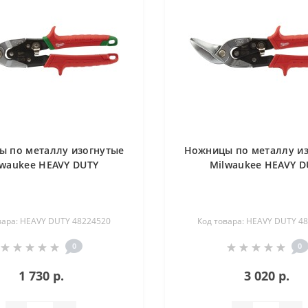
 по металлу изогнутые
Ножницы по металлу и
lwaukee HEAVY DUTY
Milwaukee HEAVY D
вара: HEAVY DUTY 48224520
Код товара: HEAVY DUTY 4
0
0
1 730 р.
3 020 р.