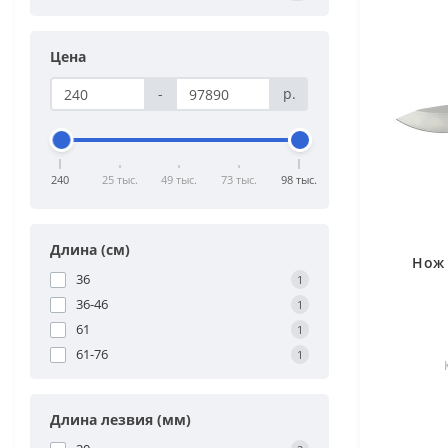
Цена
-
р.
240
25 тыс.
49 тыс.
73 тыс.
98 тыс.
Длина (см)
Нож 
36
1
36-46
1
61
1
61-76
1
Длина лезвия (мм)