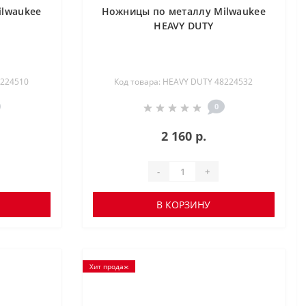
ilwaukee
Ножницы по металлу Milwaukee
HEAVY DUTY
8224510
Код товара: HEAVY DUTY 48224532
0
2 160 р.
-
+
В КОРЗИНУ
Хит продаж