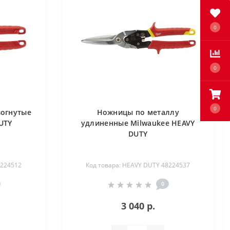
0
0
0
зогнутые
Ножницы по металлу
UTY
удлиненные Milwaukee HEAVY
DUTY
8224512
Код товара: HEAVY DUTY 48224537
0
3 040 р.