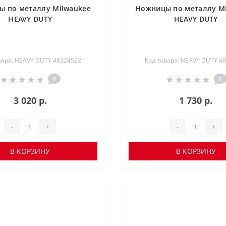
 по металлу Milwaukee
Ножницы по металлу M
HEAVY DUTY
HEAVY DUTY
вара: HEAVY DUTY 48224522
Код товара: HEAVY DUTY 4
0
0
3 020 р.
1 730 р.
-
+
-
+
В КОРЗИНУ
В КОРЗИНУ