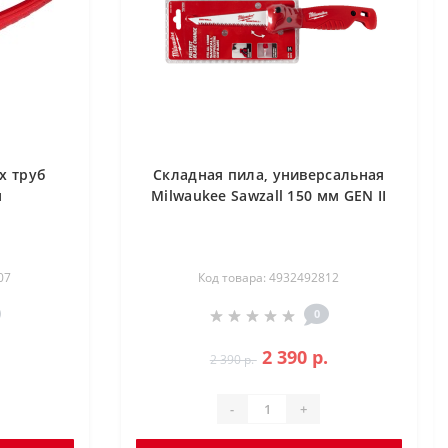
х труб
Складная пила, универсальная
м
Milwaukee Sawzall 150 мм GEN II
07
Код товара: 4932492812
0
2 390 р.
2 390 р.
-
+