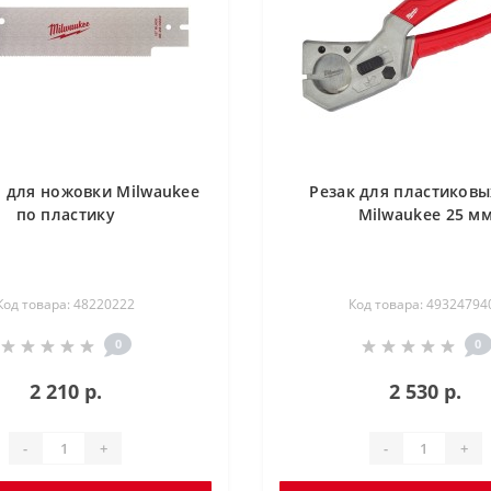
 для ножовки Milwaukee
Резак для пластиковы
по пластику
Milwaukee 25 м
Код товара: 48220222
Код товара: 49324794
0
0
2 210 р.
2 530 р.
-
+
-
+