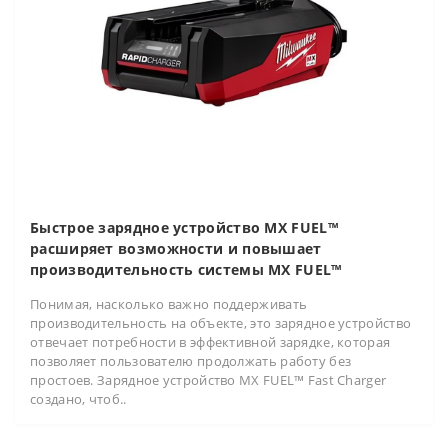
Быстрое зарядное устройство MX FUEL™
расширяет возможности и повышает
производительность системы MX FUEL™
Понимая, насколько важно поддерживать
производительность на объекте, это зарядное устройство
отвечает потребности в эффективной зарядке, которая
позволяет пользователю продолжать работу без
простоев. Зарядное устройство MX FUEL™ Fast Charger
создано, чтоб..