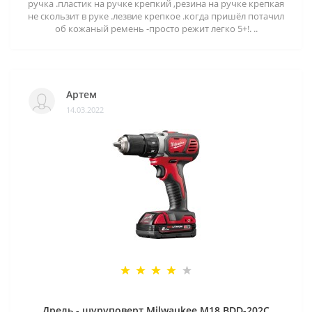
ручка .пластик на ручке крепкий ,резина на ручке крепкая
не скользит в руке .лезвие крепкое .когда пришёл потачил
об кожаный ремень -просто режит легко 5+!. ..
Артем
14.03.2022
Дрель - шуруповерт Milwaukee M18 BDD-202C