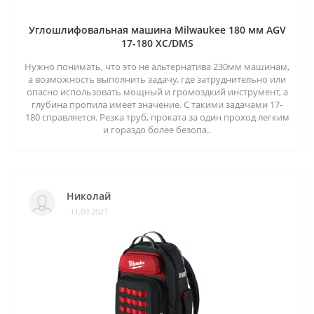
Углошлифовальная машина Milwaukee 180 мм AGV
17-180 XC/DMS
Нужно понимать, что это не альтернатива 230мм машинам,
а возможность выполнить задачу, где затруднительно или
опасно использовать мощный и громоздкий инструмент, а
глубина пропила имеет значение. С такими задачами 17-
180 справляется. Резка труб, проката за один проход легким
и гораздо более безопа..
Николай
11.09.2021