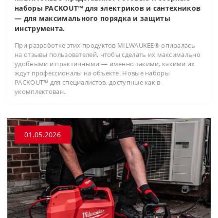
наборы PACKOUT™ для электриков и сантехников
— для максимального порядка и защиты
инструмента.
При разработке этих продуктов MILWAUKEE® опиралась
на отзывы пользователей, чтобы сделать их максимально
удобными и практичными — именно такими, какими их
ждут профессионалы на объекте. Новые наборы
PACKOUT™ для специалистов, доступные как в
укомплектован..
01.05.2026