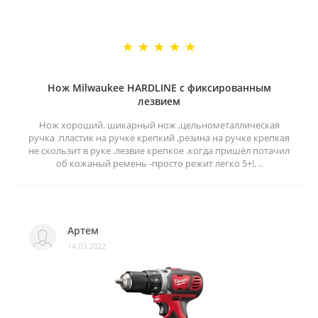
Нож Milwaukee HARDLINE с фиксированным
лезвием
Нож хороший. шикарный нож ,цельнометаллическая
ручка .пластик на ручке крепкий ,резина на ручке крепкая
не скользит в руке .лезвие крепкое .когда пришёл потачил
об кожаный ремень -просто режит легко 5+!. ..
Артем
14.03.2022