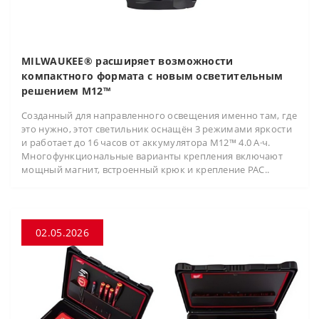
MILWAUKEE® расширяет возможности
компактного формата с новым осветительным
решением M12™
Созданный для направленного освещения именно там, где
это нужно, этот светильник оснащён 3 режимами яркости
и работает до 16 часов от аккумулятора M12™ 4.0 А·ч.
Многофункциональные варианты крепления включают
мощный магнит, встроенный крюк и крепление PAC..
02.05.2026