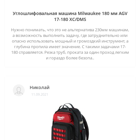
Углошлифовальная машина Milwaukee 180 мм AGV
17-180 XC/DMS
Нужно понимать, что это не альтернатива 230мм машинам,
а возможность выполнить задачу, где затруднительно или
опасно использовать мощный и громоздкий инструмент, а
глубина пропила имеет значение. С такими задачами 17-
180 справляется. Резка труб, проката за один проход легким
и гораздо более безопа..
Николай
11.09.2021