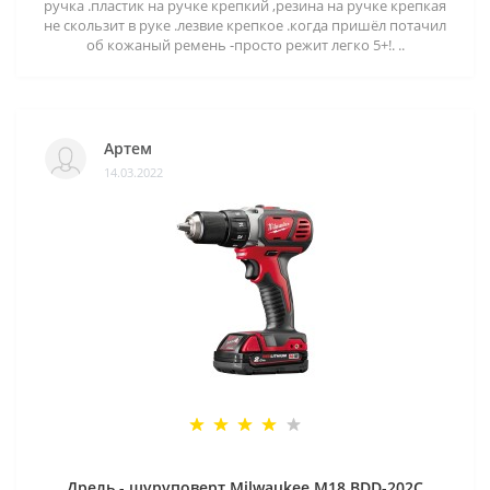
ручка .пластик на ручке крепкий ,резина на ручке крепкая
не скользит в руке .лезвие крепкое .когда пришёл потачил
об кожаный ремень -просто режит легко 5+!. ..
Артем
14.03.2022
Дрель - шуруповерт Milwaukee M18 BDD-202C