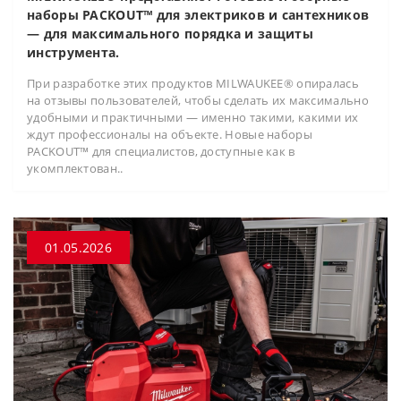
наборы PACKOUT™ для электриков и сантехников
— для максимального порядка и защиты
инструмента.
При разработке этих продуктов MILWAUKEE® опиралась
на отзывы пользователей, чтобы сделать их максимально
удобными и практичными — именно такими, какими их
ждут профессионалы на объекте. Новые наборы
PACKOUT™ для специалистов, доступные как в
укомплектован..
01.05.2026