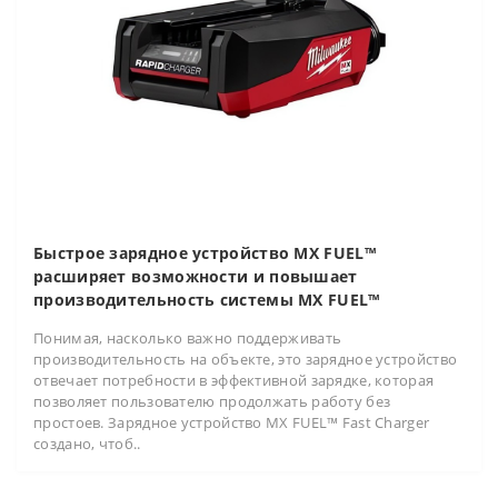
Быстрое зарядное устройство MX FUEL™
расширяет возможности и повышает
производительность системы MX FUEL™
Понимая, насколько важно поддерживать
производительность на объекте, это зарядное устройство
отвечает потребности в эффективной зарядке, которая
позволяет пользователю продолжать работу без
простоев. Зарядное устройство MX FUEL™ Fast Charger
создано, чтоб..