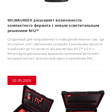
MILWAUKEE® расширяет возможности
компактного формата с новым осветительным
решением M12™
Созданный для направленного освещения именно там, где
это нужно, этот светильник оснащён 3 режимами яркости
и работает до 16 часов от аккумулятора M12™ 4.0 А·ч.
Многофункциональные варианты крепления включают
мощный магнит, встроенный крюк и крепление PAC..
02.05.2026