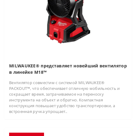
MILWAUKEE® представляет новейший вентилятор
в линейке M18™
Вентилятор совместим с системой MILWAUKEE®
PACKOUT™, что обеспечивает отличную мобильность и
сокращает время, затрачиваемое на переноску
инструмента на объект и обратно. Компактная
конструкция повышает удобство транспортировки, а
встроенная ручка упрощает..