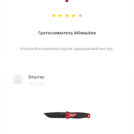
Гратосниматель Milwaukee
Хороший в неумелых руках одноразовый инстру..
Бештау
18.12.2022