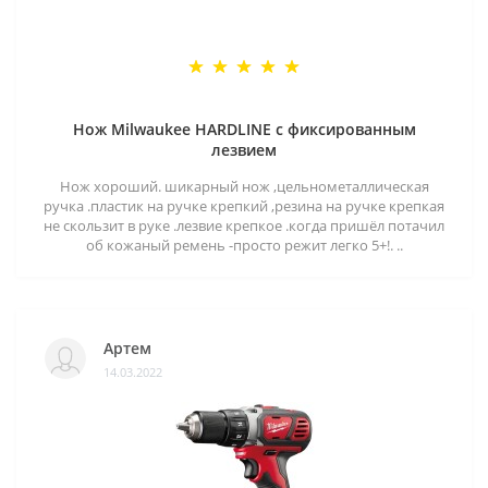
Нож Milwaukee HARDLINE с фиксированным
лезвием
Нож хороший. шикарный нож ,цельнометаллическая
ручка .пластик на ручке крепкий ,резина на ручке крепкая
не скользит в руке .лезвие крепкое .когда пришёл потачил
об кожаный ремень -просто режит легко 5+!. ..
Артем
14.03.2022